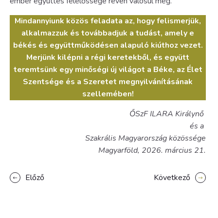
ember együttes felelőssége révén valósul meg.
Mindannyiunk közös feladata az, hogy felismerjük,
alkalmazzuk és továbbadjuk a tudást, amely e
békés és együttműködésen alapuló kiúthoz vezet.
Merjünk kilépni a régi keretekből, és együtt
teremtsünk egy minőségi új világot a Béke, az Élet
Szentsége és a Szeretet megnyilvánításának
szellemében!
ŐSzF ILARA Királynő
és a
Szakrális Magyarország közössége
Magyarföld, 2026. március 21.
Előző
Következő