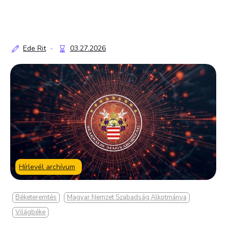
Ede Rit
03.27.2026
-
Hírlevél archívum
Béketeremtés
Magyar Nemzet Szabadság Alkotmánya
Világbéke