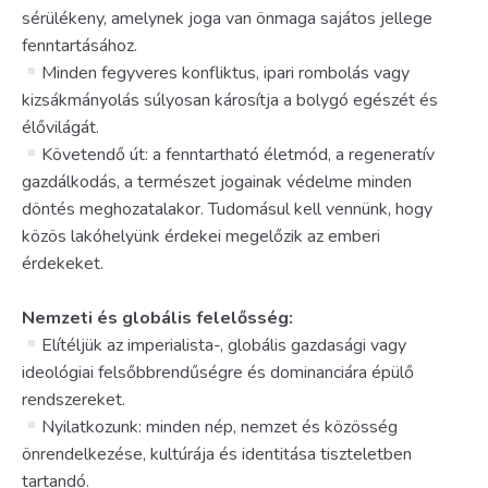
sérülékeny, amelynek joga van önmaga sajátos jellege
fenntartásához.
Minden fegyveres konfliktus, ipari rombolás vagy
kizsákmányolás súlyosan károsítja a bolygó egészét és
élővilágát.
Követendő út: a fenntartható életmód, a regeneratív
gazdálkodás, a természet jogainak védelme minden
döntés meghozatalakor. Tudomásul kell vennünk, hogy
közös lakóhelyünk érdekei megelőzik az emberi
érdekeket.
Nemzeti és globális felelősség:
Elítéljük az imperialista-, globális gazdasági vagy
ideológiai felsőbbrendűségre és dominanciára épülő
rendszereket.
Nyilatkozunk: minden nép, nemzet és közösség
önrendelkezése, kultúrája és identitása tiszteletben
tartandó.