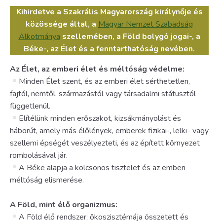
Kihirdetve a Szakrális Magyarország királynője és
közössége által, a
Magyar Nemzet Szabadság
Alkotmánya
szellemében, a Föld bolygó jogai-, a
Béke-, az Élet és a fenntarthatóság nevében.
Az Élet, az emberi élet és méltóság védelme:
Minden Élet szent, és az emberi élet sérthetetlen,
fajtól, nemtől, származástól vagy társadalmi státusztól
függetlenül.
Elítélünk minden erőszakot, kizsákmányolást és
háborút, amely más élőlények, emberek fizikai-, lelki- vagy
szellemi épségét veszélyezteti, és az épített környezet
rombolásával jár.
A Béke alapja a kölcsönös tisztelet és az emberi
méltóság elismerése.
A Föld, mint élő organizmus:
A Föld élő rendszer; ökoszisztémája összetett és