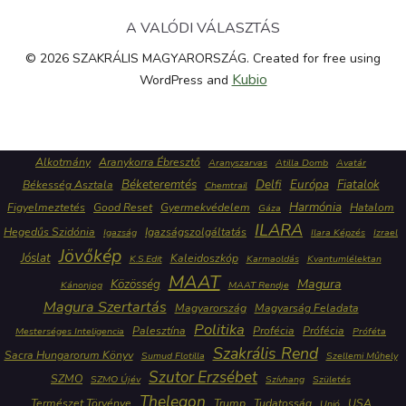
A VALÓDI VÁLASZTÁS
© 2026 SZAKRÁLIS MAGYARORSZÁG. Created for free using
Kubio
WordPress and
Alkotmány
Aranykorra Ébresztő
Aranyszarvas
Atilla Domb
Avatár
Béketeremtés
Delfi
Európa
Fiatalok
Békesség Asztala
Chemtrail
Harmónia
Figyelmeztetés
Good Reset
Gyermekvédelem
Hatalom
Gáza
ILARA
Hegedűs Szidónia
Igazságszolgáltatás
Igazság
Ilara Képzés
Izrael
Jövőkép
Jóslat
Kaleidoszkóp
K.S.Edit
Karmaoldás
Kvantumlélektan
MAAT
Közösség
Magura
Kánonjog
MAAT Rendje
Magura Szertartás
Magyarország
Magyarság Feladata
Politika
Palesztína
Profécia
Prófécia
Mesterséges Inteligencia
Próféta
Szakrális Rend
Sacra Hungarorum Könyv
Sumud Flotilla
Szellemi Műhely
Szutor Erzsébet
SZMO
SZMO Újév
Szívhang
Születés
Thelegon
Természet Törvénye
Trump
Tudatosság
USA
Unió