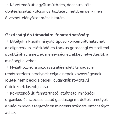
Követendő út: együttműködés, decentralizált
döntéshozatal, kölcsönös tisztelet, melyben senki nem
élvezhet előnyöket mások kárára.
Gazdasági és társadalmi fenntarthatóság:
Elítéljük a kizsákmányoló típusú koncentrált hatalmat,
az oligarchikus, élősködő és toxikus gazdasági és szellemi
struktúrákat, amelyek mennyiségi elvekkel helyettesítik a
minőségi elveket.
Nyilatkozunk: a gazdaság alárendelt társadalmi
rendszerelem, amelynek célja a népek közösségeinek
jóléte, nem pedig a cégek, oligarchák rövidtávú
érdekeinek kiszolgálása.
Követendő út: fenntartható, átlátható, minőségi
organikus és szociális alapú gazdasági modellek, amelyek
a világ minden szegletében mindenki számára biztonságot
adnak.