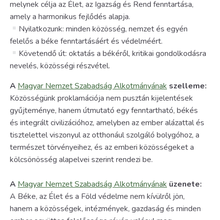
melynek célja az Élet, az Igazság és Rend fenntartása,
amely a harmonikus fejlődés alapja.
Nyilatkozunk: minden közösség, nemzet és egyén
felelős a béke fenntartásáért és védelméért.
Követendő út: oktatás a békéről, kritikai gondolkodásra
nevelés, közösségi részvétel.
A
Magyar Nemzet Szabadság Alkotmányának
szelleme:
Közösségünk proklamációja nem pusztán kijelentések
gyűjteménye, hanem útmutató egy fenntartható, békés
és integrált civilizációhoz, amelyben az ember alázattal és
tisztelettel viszonyul az otthonául szolgáló bolygóhoz, a
természet törvényeihez, és az emberi közösségeket a
kölcsönösség alapelvei szerint rendezi be.
A
Magyar Nemzet Szabadság Alkotmányának
üzenete:
A Béke, az Élet és a Föld védelme nem kívülről jön,
hanem a közösségek, intézmények, gazdaság és minden