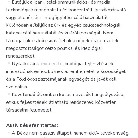
Elítéljük a ipari-, telekommunikációs- és média
technológiák monopolista és koncentrált, kizsákmányoló
vagy ellenőrzési-, megfigyelési célú használatát.
Különösen elítéljük az űr- és egyéb csúcstechnológiák
katonai célú használatát és kizárólagosságát. Nem
támogatjuk és károsnak ítéljük a népek és nemzetek
megosztottságot célzó politikai és ideológiai
rendszereket.
Nyilatkozunk: minden technológiai fejlesztésnek,
innovációnak és eszköznek az emberi élet, a közösségek
és a Föld ökoszisztémájának egységét és javát kell
szolgálnia.
Követendő út: emberi közös nevezők hangsúlyozása,
etikus fejlesztések, átlátható rendszerek, közvetlen
társadalmi felügyelet.
Aktív békefenntartás:
A Béke nem passzív állapot, hanem aktív tevékenység,