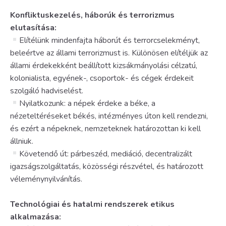
Konfliktuskezelés, háborúk és terrorizmus
elutasítása:
Elítélünk mindenfajta háborút és terrorcselekményt,
beleértve az állami terrorizmust is. Különösen elítéljük az
állami érdekekként beállított kizsákmányolási célzatú,
kolonialista, egyének-, csoportok- és cégek érdekeit
szolgáló hadviselést.
Nyilatkozunk: a népek érdeke a béke, a
nézeteltéréseket békés, intézményes úton kell rendezni,
és ezért a népeknek, nemzeteknek határozottan ki kell
állniuk.
Követendő út: párbeszéd, mediáció, decentralizált
igazságszolgáltatás, közösségi részvétel, és határozott
véleménynyilvánítás.
Technológiai és hatalmi rendszerek etikus
alkalmazása: