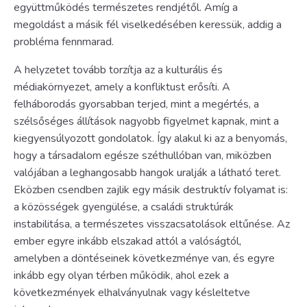
együttműködés természetes rendjétől. Amíg a
megoldást a másik fél viselkedésében keressük, addig a
probléma fennmarad.
A helyzetet tovább torzítja az a kulturális és
médiakörnyezet, amely a konfliktust erősíti. A
felháborodás gyorsabban terjed, mint a megértés, a
szélsőséges állítások nagyobb figyelmet kapnak, mint a
kiegyensúlyozott gondolatok. Így alakul ki az a benyomás,
hogy a társadalom egésze széthullóban van, miközben
valójában a leghangosabb hangok uralják a látható teret.
Eközben csendben zajlik egy másik destruktív folyamat is:
a közösségek gyengülése, a családi struktúrák
instabilitása, a természetes visszacsatolások eltűnése. Az
ember egyre inkább elszakad attól a valóságtól,
amelyben a döntéseinek következménye van, és egyre
inkább egy olyan térben működik, ahol ezek a
következmények elhalványulnak vagy késleltetve