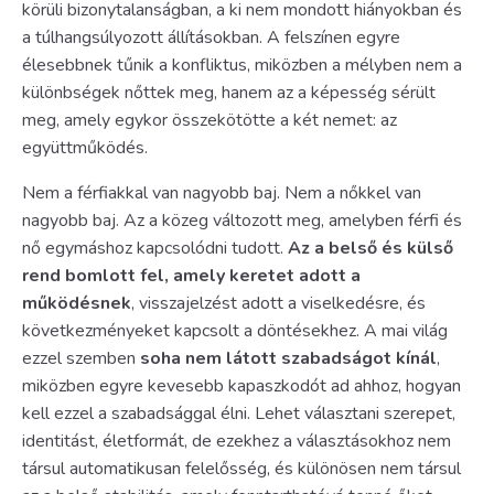
körüli bizonytalanságban, a ki nem mondott hiányokban és
a túlhangsúlyozott állításokban. A felszínen egyre
élesebbnek tűnik a konfliktus, miközben a mélyben nem a
különbségek nőttek meg, hanem az a képesség sérült
meg, amely egykor összekötötte a két nemet: az
együttműködés.
Nem a férfiakkal van nagyobb baj. Nem a nőkkel van
nagyobb baj. Az a közeg változott meg, amelyben férfi és
nő egymáshoz kapcsolódni tudott.
Az a belső és külső
rend bomlott fel, amely keretet adott a
működésnek
, visszajelzést adott a viselkedésre, és
következményeket kapcsolt a döntésekhez. A mai világ
ezzel szemben
soha nem látott szabadságot kínál
,
miközben egyre kevesebb kapaszkodót ad ahhoz, hogyan
kell ezzel a szabadsággal élni. Lehet választani szerepet,
identitást, életformát, de ezekhez a választásokhoz nem
társul automatikusan felelősség, és különösen nem társul