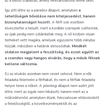
az a belső stabilitás, amely fenntarthatóvá tenné őket.
Így jött létre az a paradox állapot, amelyben
a
lehetőségek bővülése nem kiteljesedést, hanem
bizonytalanságot hozott.
A férfi sok esetben
elvesztette a helyét, mert a korábbi szerepek szétestek,
az újak pedig nem szilárdultak meg. A nő közben olyan
terheket vett magára, amelyek egyszerre több irányba
húzzák, miközben a határok elmosódtak.
Mindkét
oldalon megjelent a feszültség, és ezzel együtt az
a csendes vagy hangos elvárás, hogy a másik félnek
kellene változnia.
Ez az elvárás azonban nem vezet sehová. Nem a nők
feladata felemelni a férfiakat, és nem a férfiak feladata
helyre tenni a nőket. A jelenlegi állapot nem azért jött
létre, mert az egyik nem hibázott, hanem mert az a
működésmód, amelyben élünk, fokozatosan eltávolodott
a felelősségtől, a következményektől és az