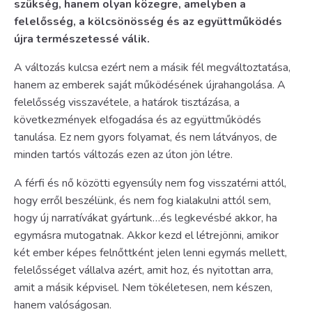
szükség, hanem olyan közegre, amelyben a
felelősség, a kölcsönösség és az együttműködés
újra természetessé válik.
A változás kulcsa ezért nem a másik fél megváltoztatása,
hanem az emberek saját működésének újrahangolása. A
felelősség visszavétele, a határok tisztázása, a
következmények elfogadása és az együttműködés
tanulása. Ez nem gyors folyamat, és nem látványos, de
minden tartós változás ezen az úton jön létre.
A férfi és nő közötti egyensúly nem fog visszatérni attól,
hogy erről beszélünk, és nem fog kialakulni attól sem,
hogy új narratívákat gyártunk…és legkevésbé akkor, ha
egymásra mutogatnak. Akkor kezd el létrejönni, amikor
két ember képes felnőttként jelen lenni egymás mellett,
felelősséget vállalva azért, amit hoz, és nyitottan arra,
amit a másik képvisel. Nem tökéletesen, nem készen,
hanem valóságosan.