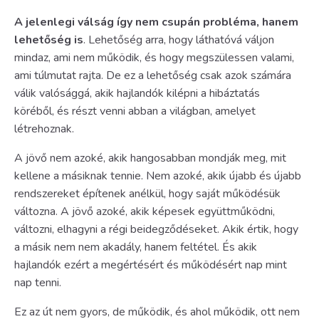
A jelenlegi válság így nem csupán probléma, hanem
lehetőség is
. Lehetőség arra, hogy láthatóvá váljon
mindaz, ami nem működik, és hogy megszülessen valami,
ami túlmutat rajta. De ez a lehetőség csak azok számára
válik valósággá, akik hajlandók kilépni a hibáztatás
köréből, és részt venni abban a világban, amelyet
létrehoznak.
A jövő nem azoké, akik hangosabban mondják meg, mit
kellene a másiknak tennie. Nem azoké, akik újabb és újabb
rendszereket építenek anélkül, hogy saját működésük
változna. A jövő azoké, akik képesek együttműködni,
változni, elhagyni a régi beidegződéseket. Akik értik, hogy
a másik nem nem akadály, hanem feltétel. És akik
hajlandók ezért a megértésért és működésért nap mint
nap tenni.
Ez az út nem gyors, de működik, és ahol működik, ott nem