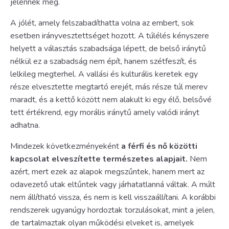
jelennek meg.
A jólét, amely felszabadíthatta volna az embert, sok
esetben irányvesztettséget hozott. A túlélés kényszere
helyett a választás szabadsága lépett, de belső iránytű
nélkül ez a szabadság nem épít, hanem szétfeszít, és
lelkileg megterhel. A vallási és kulturális keretek egy
része elvesztette megtartó erejét, más része túl merev
maradt, és a kettő között nem alakult ki egy élő, belsővé
tett értékrend, egy morális iránytű amely valódi irányt
adhatna.
Mindezek következményeként
a férfi és nő közötti
kapcsolat elveszítette természetes alapjait.
Nem
azért, mert ezek az alapok megszűntek, hanem mert az
odavezető utak eltűntek vagy járhatatlanná váltak. A múlt
nem állítható vissza, és nem is kell visszaállítani. A korábbi
rendszerek ugyanúgy hordoztak torzulásokat, mint a jelen,
de tartalmaztak olyan működési elveket is, amelyek