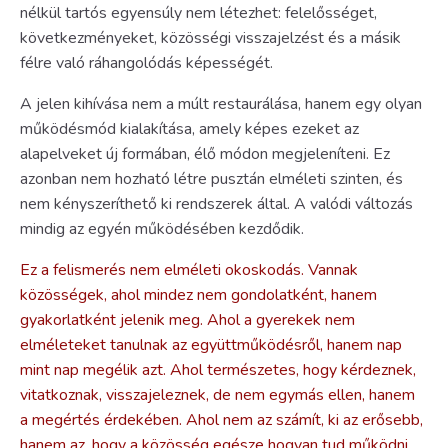
nélkül tartós egyensúly nem létezhet: felelősséget,
következményeket, közösségi visszajelzést és a másik
félre való ráhangolódás képességét.
A jelen kihívása nem a múlt restaurálása, hanem egy olyan
működésmód kialakítása, amely képes ezeket az
alapelveket új formában, élő módon megjeleníteni. Ez
azonban nem hozható létre pusztán elméleti szinten, és
nem kényszeríthető ki rendszerek által. A valódi változás
mindig az egyén működésében kezdődik.
Ez a felismerés nem elméleti okoskodás. Vannak
közösségek, ahol mindez nem gondolatként, hanem
gyakorlatként jelenik meg. Ahol a gyerekek nem
elméleteket tanulnak az együttműködésről, hanem nap
mint nap megélik azt. Ahol természetes, hogy kérdeznek,
vitatkoznak, visszajeleznek, de nem egymás ellen, hanem
a megértés érdekében. Ahol nem az számít, ki az erősebb,
hanem az, hogy a közösség egésze hogyan tud működni,