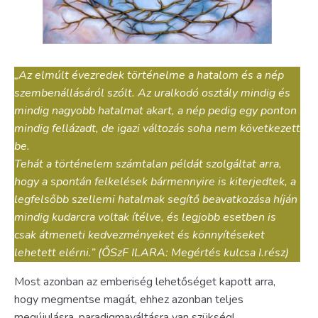
„Az elmúlt évezredek történelme a hatalom és a nép
szembenállásáról szólt. Az uralkodó osztály mindig és
mindig nagyobb hatalmat akart, a nép pedig egy ponton
mindig fellázadt, de igazi változás soha nem következett
be.
Tehát a történelem számtalan példát szolgáltat arra,
hogy a spontán felkelések bármennyire is kiterjedtek, a
legfelsőbb szellemi hatalmak segítő beavatkozása híján
mindig kudarcra voltak ítélve, és legjobb esetben is
csak átmeneti kedvezményeket és könnyítéseket
lehetett elérni.”
(ŐSzF ILARA: Megértés kulcsa I.rész)
Most azonban az emberiség lehetőséget kapott arra,
hogy megmentse magát, ehhez azonban teljes
megújulásra, paradigmaváltásra van szükség!