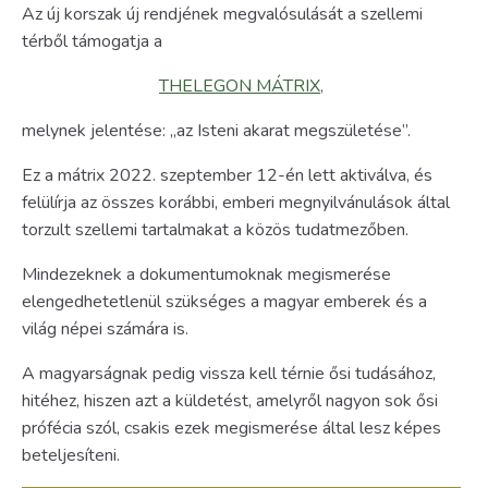
Az új korszak új rendjének megvalósulását a szellemi
térből támogatja a
THELEGON MÁTRIX,
melynek jelentése: „az Isteni akarat megszületése”.
Ez a mátrix 2022. szeptember 12-én lett aktiválva, és
felülírja az összes korábbi, emberi megnyilvánulások által
torzult szellemi tartalmakat a közös tudatmezőben.
Mindezeknek a dokumentumoknak megismerése
elengedhetetlenül szükséges a magyar emberek és a
világ népei számára is.
A magyarságnak pedig vissza kell térnie ősi tudásához,
hitéhez, hiszen azt a küldetést, amelyről nagyon sok ősi
prófécia szól, csakis ezek megismerése által lesz képes
beteljesíteni.