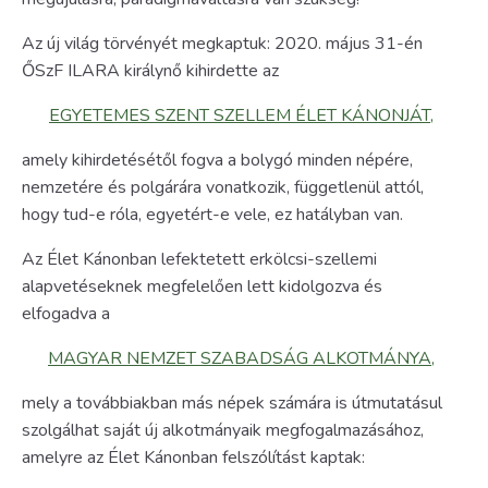
Az új világ törvényét megkaptuk: 2020. május 31-én
ŐSzF ILARA királynő kihirdette az
EGYETEMES SZENT SZELLEM ÉLET KÁNONJÁT,
amely kihirdetésétől fogva a bolygó minden népére,
nemzetére és polgárára vonatkozik, függetlenül attól,
hogy tud-e róla, egyetért-e vele, ez hatályban van.
Az Élet Kánonban lefektetett erkölcsi-szellemi
alapvetéseknek megfelelően lett kidolgozva és
elfogadva a
MAGYAR NEMZET SZABADSÁG ALKOTMÁNYA,
mely a továbbiakban más népek számára is útmutatásul
szolgálhat saját új alkotmányaik megfogalmazásához,
amelyre az Élet Kánonban felszólítást kaptak: