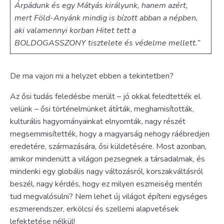
Árpádunk és egy Mátyás királyunk, hanem azért,
mert Föld-Anyánk mindig is bízott abban a népben,
aki valamennyi korban Hitet tett a
BOLDOGASSZONY tisztelete és védelme mellett.”
De ma vajon mi a helyzet ebben a tekintetben?
Az ősi tudás feledésbe merült – jó okkal feledtették el
velünk – ősi történelmünket átírták, meghamisították,
kulturális hagyományainkat elnyomták, nagy részét
megsemmisítették, hogy a magyarság nehogy ráébredjen
eredetére, származására, ősi küldetésére. Most azonban,
amikor mindenütt a világon pezsegnek a társadalmak, és
mindenki egy globális nagy változásról, korszakváltásról
beszél, nagy kérdés, hogy ez milyen eszmeiség mentén
tud megvalósulni? Nem lehet új világot építeni egységes
eszmerendszer, erkölcsi és szellemi alapvetések
lefektetése nélkül!