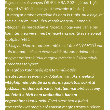
Sajnos ma is érvényes ŐSzF ILARA 2024. június 1-jén
Szeged Vértónál elhangzott beszéde: (részlet)
„A magyar ember vergődik és nem is tudja, mi a baja, mi
rágja a lelkét…mitől érzi magát idegenül ebben a
világban, és megadóan elfogadja, hogy vele van a baj…
Igen, tényleg vele, mert elhagyta az identitása alapjául
szolgáló hitét.
A Magyar Nemzet emberemlékezet óta ANYAHITŰ volt
– és maradt – hiszen évszázadok óta zarándokolnak a
magyar emberek lelki megnyugvásért a Csíksomlyói
Boldogasszonyhoz”
„A legfőbb különbség az isteni működés
megtestesülésének nő-idoljában van.
Az anyahitű
világkép nőmodellje az erős, magabiztos, sokrétű
tudással rendelkező, valós hatalommal bíró asszony,
aki felett a férfi nem uralkodhat, hanem
engedelmeskedik neki.
Ezzel szemben a judeó-
keresztény ideológia erőszakkal megfosztotta a nőket