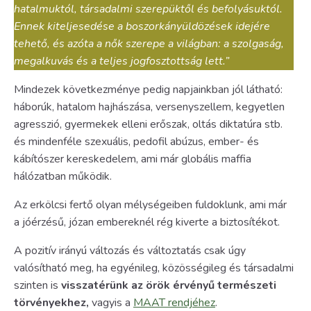
hatalmuktól, társadalmi szerepüktől és befolyásuktól.
Ennek kiteljesedése a boszorkányüldözések idejére
tehető, és azóta a nők szerepe a világban: a szolgaság,
megalkuvás és a teljes jogfosztottság lett.”
Mindezek következménye pedig napjainkban jól látható:
háborúk, hatalom hajhászása, versenyszellem, kegyetlen
agresszió, gyermekek elleni erőszak, oltás diktatúra stb.
és mindenféle szexuális, pedofil abúzus, ember- és
kábítószer kereskedelem, ami már globális maffia
hálózatban működik.
Az erkölcsi fertő olyan mélységeiben fuldoklunk, ami már
a jóérzésű, józan embereknél rég kiverte a biztosítékot.
A pozitív irányú változás és változtatás csak úgy
valósítható meg, ha egyénileg, közösségileg és társadalmi
szinten is
visszatérünk az örök érvényű természeti
törvényekhez,
vagyis a
MAAT rendjéhez
.