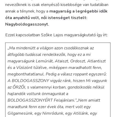
nevezőknek is csak elenyésző kisebbsége van tudatában
annak a ténynek, hogy a
magyarság a legrégebbi idők
óta anyahitű volt, női istenséget tisztelt:
Nagyboldogasszonyt.
Ezzel kapcsolatban Szőke Lajos magyarságkutató így írt:
„Ma mindenütt a világon azon csodálkoznak az
átfogóbb tudással rendelkezők, hogy ez a mi
magyarságunk Lemúriát, Ataiszt, Ordoszt, Atlantiszt
és a Vízözönt túlélve, miképpen maradhatott fenn,
megbonthatatlanul. Pedig a válasz roppant egyszerű:
A BOLDOGASSZONY vigyáz ránk, hiszen Mi vagyunk
az ŐRZŐI, s valamennyi korban, gondolkodás nélkül
hajlandók voltunk önmagunkat a
BOLDOGASSZONYÉRT Felajánlani.”
„Nem amiatt
maradtunk fenn ezer évek óta, mert volt egy
Gilgamesünk, egy Nimródunk, egy Atillánk, egy