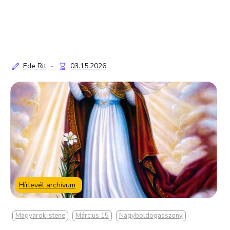
Ede Rit
03.15.2026
-
Hírlevél archívum
Magyarok Istene
Március 15
Nagyboldogasszony