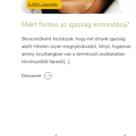
ILARA üzenetei
Miért fontos az igazság kimondása?
Bevezetőként tisztázzuk, hogy mit értünk igazság
alatt! Minden olyan megnyilvánulást, tényt, fogalmat,
amely összhangban van a természet avulhatatlan
törvényeiből fakadó[…]
Elolvasom