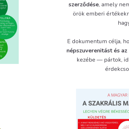
szerződése
, amely ne
örök emberi értékekre
hag
E dokumentum célja, h
népszuverenitást és az
kezébe — pártok, id
érdekcso