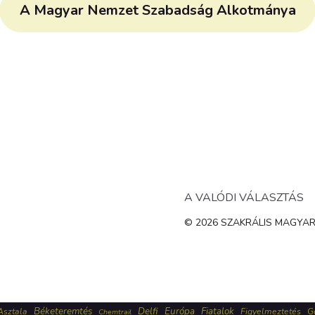
A Magyar Nemzet Szabadság Alkotmánya
A VALÓDI VÁLASZTÁS
© 2026 SZAKRÁLIS MAGYAROR
Béketeremtés
Delfi
Európa
Fiatalok
Asztala
Figyelmeztetés
G
Chemtrail