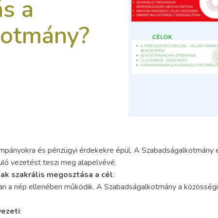
s a
kotmány?
kampányokra és pénzügyi érdekekre épül. A Szabadságalkotmány 
uló vezetést teszi meg alapelvévé.
ak szakrális megosztása a cél
:
an a nép ellenében működik. A Szabadságalkotmány a közösségi d
vezeti
: