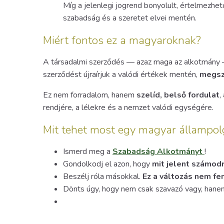
Míg a jelenlegi jogrend bonyolult, értelmezhet
szabadság és a szeretet elvei mentén.
Miért fontos ez a magyaroknak?
A társadalmi szerződés — azaz maga az alkotmány
szerződést újraírjuk a valódi értékek mentén,
megszü
Ez nem forradalom, hanem
szelíd, belső fordulat
,
rendjére, a lélekre és a nemzet valódi egységére.
Mit tehet most egy magyar állampol
Ismerd meg a
Szabadság Alkotmányt
!
Gondolkodj el azon, hogy
mit jelent számodr
Beszélj róla másokkal.
Ez a változás nem fen
Dönts úgy, hogy nem csak szavazó vagy, han