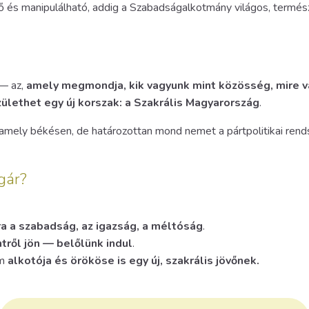
ő és manipulálható, addig a Szabadságalkotmány világos, természe
 — az,
amely megmondja, kik vagyunk mint közösség, mire v
lethet egy új korszak: a Szakrális Magyarország
.
 amely békésen, de határozottan mond nemet a pártpolitikai rend
gár?
a a szabadság, az igazság, a méltóság
.
tről jön — belőlünk indul
.
em
alkotója és örököse is egy új, szakrális jövőnek.