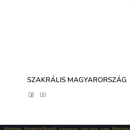
SZAKRÁLIS MAGYARORSZÁG
Alkotmány
Aranykorra Ébresztő
Békesség 
Aranyszarvas
Atilla Domb
Avatár