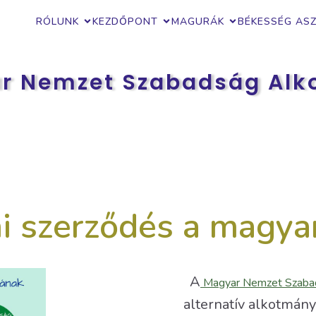
RÓLUNK
KEZDŐPONT
MAGURÁK
BÉKESSÉG AS
r Nemzet Szabadság Al
mi szerződés a magya
A
Magyar Nemzet Szabad
alternatív alkotmány