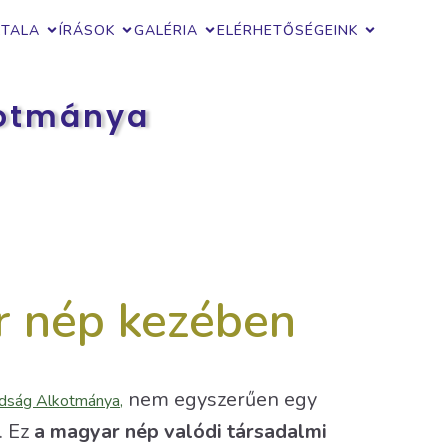
ZTALA
ÍRÁSOK
GALÉRIA
ELÉRHETŐSÉGEINK
kotmánya
r nép kezében
nem egyszerűen egy
ság Alkotmánya,
. Ez
a magyar nép valódi társadalmi