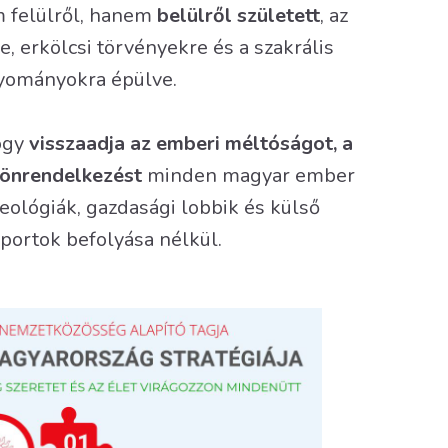
m felülről, hanem
belülről született
, az
, erkölcsi törvényekre és a szakrális
yományokra épülve.
ogy
visszaadja az emberi méltóságot, a
 önrendelkezést
minden magyar ember
eológiák, gazdasági lobbik és külső
portok befolyása nélkül.