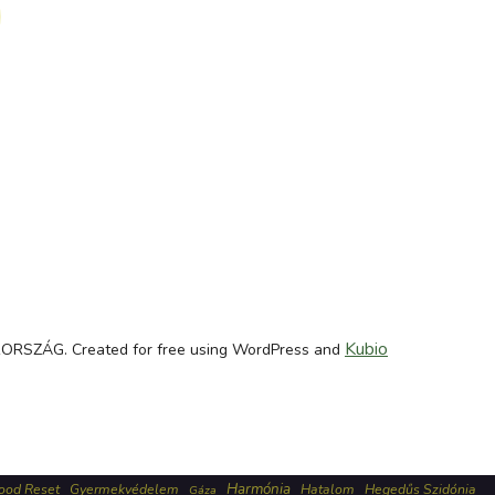
Kubio
SZÁG. Created for free using WordPress and
Harmónia
ood Reset
Gyermekvédelem
Hatalom
Hegedűs Szidónia
Gáza