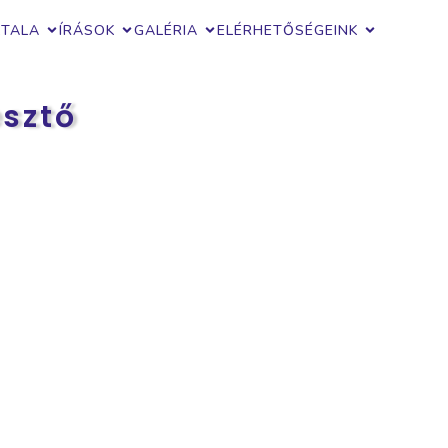
ZTALA
ÍRÁSOK
GALÉRIA
ELÉRHETŐSÉGEINK
esztő