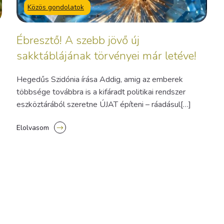
Közös gondolatok
Ébresztő! A szebb jövő új
sakktáblájának törvényei már letéve!
Hegedűs Szidónia írása Addig, amig az emberek
többsége továbbra is a kifáradt politikai rendszer
eszköztárából szeretne ÚJAT építeni – ráadásul[…]
Elolvasom