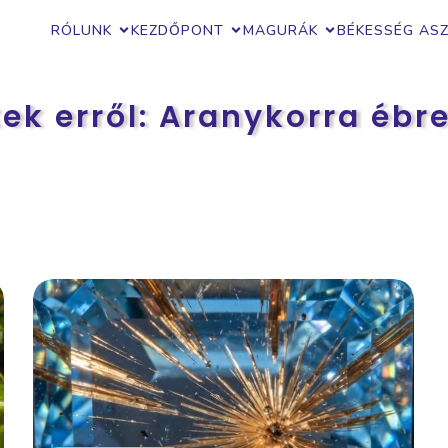
RÓLUNK
KEZDŐPONT
MAGURÁK
BÉKESSÉG AS
ek erről: Aranykorra ébr