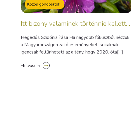
Közös gondolatok
Itt bizony valaminek történnie kellett…
Hegedűs Szidónia írása Ha nagyobb fókuszból nézzük
a Magyarországon zajló eseményeket, sokaknak
igencsak feltűnhetett az a tény, hogy 2020. óta[…]
Elolvasom