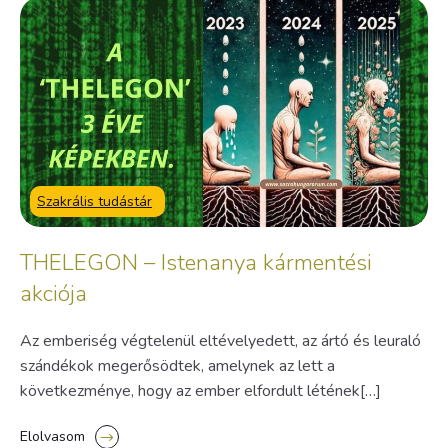
Szakrális tudástár
THELEGON – Istenanya kármentési
akciója
Az emberiség végtelenül eltévelyedett, az ártó és leuraló
szándékok megerősödtek, amelynek az lett a
következménye, hogy az ember elfordult létének[…]
Elolvasom