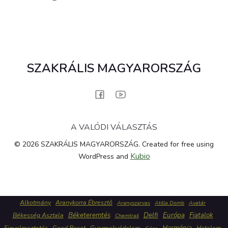
SZAKRÁLIS MAGYARORSZÁG
A VALÓDI VÁLASZTÁS
© 2026 SZAKRÁLIS MAGYARORSZÁG. Created for free using
Kubio
WordPress and
Alkotmány
Aranykorra Ébresztő
Aranyszarvas
Atilla Domb
Avatár
Béketeremtés
Delfi
Európa
Fiatalok
Békesség Asztala
Chemtrail
Harmónia
Figyelmeztetés
Good Reset
Gyermekvédelem
Hatalom