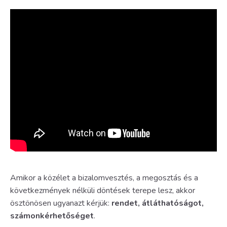
Amikor a közélet a bizalomvesztés, a megosztás és a
következmények nélküli döntések terepe lesz, akkor
ösztönösen ugyanazt kérjük:
rendet, átláthatóságot,
számonkérhetőséget
.