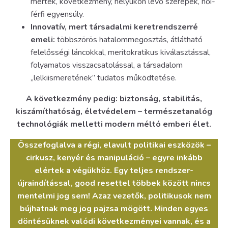
mérték, következmény, helyükön lévő szerepek, női-
férfi egyensúly.
Innovatív, mert társadalmi keretrendszerré
emeli:
többszörös hatalommegosztás, átlátható
felelősségi láncokkal, meritokratikus kiválasztással,
folyamatos visszacsatolással, a társadalom
„lelkiismeretének” tudatos működtetése.
A következmény pedig: biztonság, stabilitás,
kiszámíthatóság, életvédelem – természetanalóg
technológiák melletti modern méltó emberi élet.
Összefoglalva a régi, elavult politikai eszközök –
cirkusz, kenyér és manipuláció – egyre inkább
elértek a végükhöz. Egy teljes rendszer-
újraindítással, good resettel többek között nincs
mentelmi jog sem! Azaz vezetők, politikusok nem
bújhatnak meg jog pajzsa mögött. Minden egyes
döntésüknek valódi következményei vannak, és a