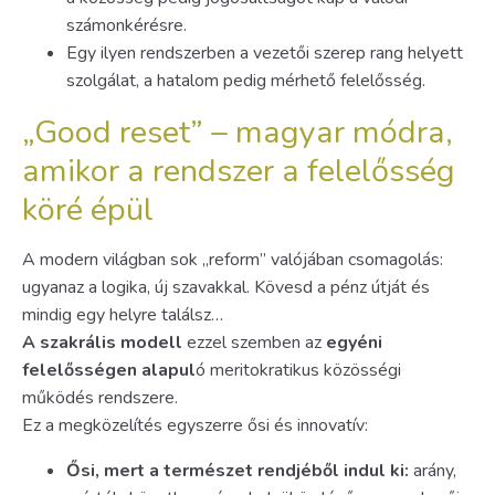
számonkérésre.
Egy ilyen rendszerben a vezetői szerep rang helyett
szolgálat, a hatalom pedig mérhető felelősség.
„Good reset” – magyar módra,
amikor a rendszer a felelősség
köré épül
A modern világban sok „reform” valójában csomagolás:
ugyanaz a logika, új szavakkal. Kövesd a pénz útját és
mindig egy helyre találsz…
A szakrális modell
ezzel szemben az
egyéni
felelősségen alapul
ó meritokratikus közösségi
működés rendszere.
Ez a megközelítés egyszerre ősi és innovatív:
Ősi, mert a természet rendjéből indul ki:
arány,