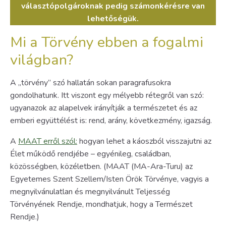
választópolgároknak pedig számonkérésre van
lehetőségük.
Mi a Törvény ebben a fogalmi
világban?
A „törvény” szó hallatán sokan paragrafusokra
gondolhatunk. Itt viszont egy mélyebb rétegről van szó:
ugyanazok az alapelvek irányítják a természetet és az
emberi együttélést is: rend, arány, következmény, igazság.
A
MAAT erről szól:
hogyan lehet a káoszból visszajutni az
Élet működő rendjébe – egyénileg, családban,
közösségben, közéletben. (MAAT (MA-Ara-Turu) az
Egyetemes Szent Szellem/Isten Örök Törvénye, vagyis a
megnyilvánulatlan és megnyilvánult Teljesség
Törvényének Rendje, mondhatjuk, hogy a Természet
Rendje.)