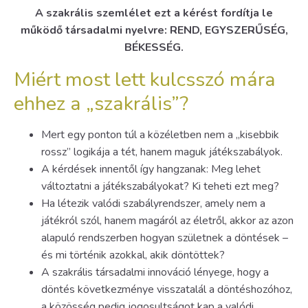
A szakrális szemlélet ezt a kérést fordítja le
működő társadalmi nyelvre: REND, EGYSZERŰSÉG,
BÉKESSÉG.
Miért most lett kulcsszó mára
ehhez a „szakrális”?
Mert egy ponton túl a közéletben nem a „kisebbik
rossz” logikája a tét, hanem maguk játékszabályok.
A kérdések innentől így hangzanak: Meg lehet
változtatni a játékszabályokat? Ki teheti ezt meg?
Ha létezik valódi szabályrendszer, amely nem a
játékról szól, hanem magáról az életről, akkor az azon
alapuló rendszerben hogyan születnek a döntések –
és mi történik azokkal, akik döntöttek?
A szakrális társadalmi innováció lényege, hogy a
döntés következménye visszatalál a döntéshozóhoz,
a közösség pedig jogosultságot kap a valódi