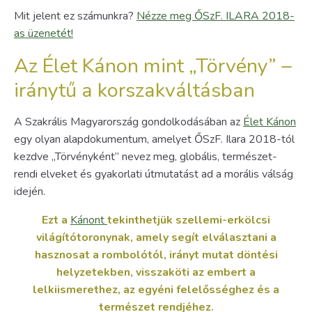
Mit jelent ez számunkra?
Nézze meg ŐSzF. ILARA 2018-
as üzenetét!
Az Élet Kánon mint „Törvény” –
iránytű a korszakváltásban
A Szakrális Magyarország gondolkodásában az
Élet Kánon
egy olyan alapdokumentum, amelyet ŐSzF. Ilara 2018-tól
kezdve „Törvényként” nevez meg, globális, természet-
rendi elveket és gyakorlati útmutatást ad a morális válság
idején.
Ezt a
Kánont
tekinthetjük szellemi-erkölcsi
világítótoronynak, amely segít elválasztani a
hasznosat a rombolótól, irányt mutat döntési
helyzetekben, visszaköti az embert a
lelkiismerethez, az egyéni felelősséghez és a
természet rendjéhez.