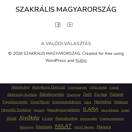
SZAKRÁLIS MAGYARORSZÁG
A VALÓDI VÁLASZTÁS
© 2026 SZAKRÁLIS MAGYARORSZÁG. Created for free using
Kubio
WordPress and
Alkotmány
Aranykorra Ébresztő
Aranyszarvas
Atilla Domb
Avatár
Béketeremtés
Delfi
Európa
Fiatalok
Békesség Asztala
Chemtrail
Harmónia
Figyelmeztetés
Good Reset
Gyermekvédelem
Hatalom
Gáza
ILARA
Hegedűs Szidónia
Igazságszolgáltatás
Igazság
Ilara Képzés
Izrael
Jövőkép
Jóslat
Kaleidoszkóp
K.S.Edit
Karmaoldás
Kvantumlélektan
MAAT
Közösség
Magura
Kánonjog
MAAT Rendje