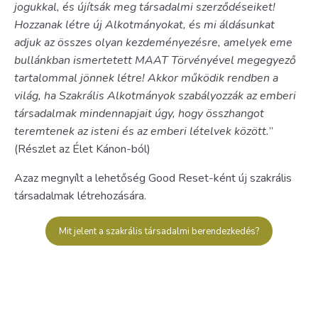
jogukkal, és újítsák meg társadalmi szerződéseiket!
Hozzanak létre új Alkotmányokat, és mi áldásunkat
adjuk az összes olyan kezdeményezésre, amelyek eme
bullánkban ismertetett MAAT Törvényével megegyező
tartalommal jönnek létre! Akkor működik rendben a
világ, ha Szakrális Alkotmányok szabályozzák az emberi
társadalmak mindennapjait úgy, hogy összhangot
teremtenek az isteni és az emberi lételvek között.
”
(Részlet az Élet Kánon-ból)
Azaz megnyílt a lehetőség Good Reset-ként új szakrális
társadalmak létrehozására.
Mit jelent a szakrális társadalmi berendezkedés?