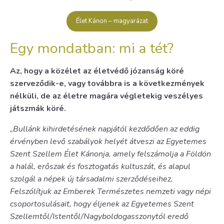
Élet Kánon – magyarázat
Egy mondatban: mi a tét?
Az, hogy a közélet az életvédő józanság köré
szerveződik-e, vagy továbbra is a következmények
nélküli, de az életre magára végletekig veszélyes
játszmák köré.
„Bullánk kihirdetésének napjától kezdődően az eddig
érvényben levő szabályok helyét átveszi az Egyetemes
Szent Szellem Élet Kánonja, amely felszámolja a Földön
a halál, erőszak és fosztogatás kultuszát, és alapul
szolgál a népek új társadalmi szerződéseihez.
Felszólítjuk az Emberek Természetes nemzeti vagy népi
csoportosulásait, hogy éljenek az Egyetemes Szent
Szellemtől/Istentől/Nagyboldogasszonytól eredő