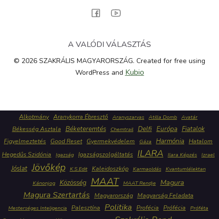
A VALÓDI VÁLASZTÁS
© 2026 SZAKRÁLIS MAGYARORSZÁG. Created for free using
Kubio
WordPress and
Alkotmány
Aranykorra Ébresztő
Aranyszarvas
Atilla Domb
Avatár
Béketeremtés
Delfi
Európa
Fiatalok
Békesség Asztala
Chemtrail
Harmónia
Figyelmeztetés
Good Reset
Gyermekvédelem
Hatalom
Gáza
ILARA
Hegedűs Szidónia
Igazságszolgáltatás
Igazság
Ilara Képzés
Izrael
Jövőkép
Jóslat
Kaleidoszkóp
K.S.Edit
Karmaoldás
Kvantumlélektan
MAAT
Közösség
Magura
Kánonjog
MAAT Rendje
Magura Szertartás
Magyarország
Magyarság Feladata
Politika
Palesztína
Profécia
Prófécia
Mesterséges Inteligencia
Próféta