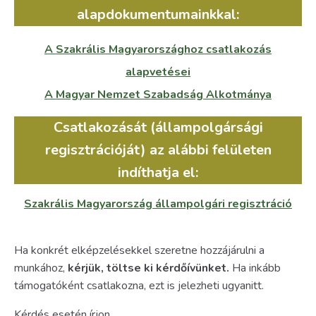
alapdokumentumainkkal:
A Szakrális Magyarországhoz csatlakozás
alapvetései
A Magyar Nemzet Szabadság Alkotmánya
Csatlakozását (állampolgársági
regisztrációját) az alábbi felületen
indíthatja el:
Szakrális Magyarország állampolgári regisztráció
Ha konkrét elképzelésekkel szeretne hozzájárulni a
munkához,
kérjük, töltse ki kérdőívünket.
Ha inkább
támogatóként csatlakozna, ezt is jelezheti ugyanitt.
Kérdés esetén írjon