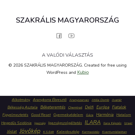
SZAKRÁLIS MAGYARORSZÁG
A VALÓDI VÁLASZTÁS
© 2026 SZAKRÁLIS MAGYARORSZÁG. Created for free using
Kubio
WordPress and
Alkotmány
Aranykorra Ébresztő
Aranyszarvas
Atilla Domb
Avatár
Béketeremtés
Delfi
Európa
Fiatalok
Békesség Asztala
Chemtrail
Harmónia
Figyelmeztetés
Good Reset
Gyermekvédelem
Hatalom
Gáza
ILARA
Hegedűs Szidónia
Igazságszolgáltatás
Igazság
Ilara Képzés
Izrael
Jövőkép
Jóslat
Kaleidoszkóp
K.S.Edit
Karmaoldás
Kvantumlélektan