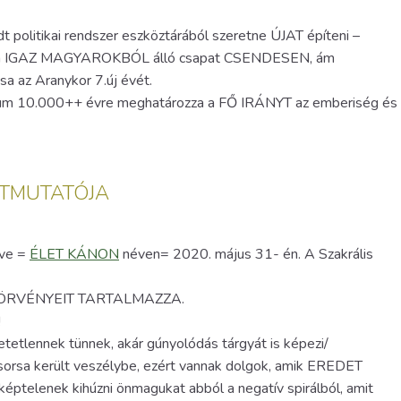
t politikai rendszer eszköztárából szeretne ÚJAT építeni –
ágon IGAZ MAGYAROKBÓL álló csapat CSENDESEN, ám
az Aranykor 7.új évét.
imum 10.000++ évre meghatározza a FŐ IRÁNYT az emberiség és
ÚTMUTATÓJA
tve =
ÉLET KÁNON
néven= 2020. május 31- én. A Szakrális
ÖRVÉNYEIT TARTALMAZZA.
!
tetlennek tünnek, akár gúnyolódás tárgyát is képezi/
 sorsa került veszélybe, ezért vannak dolgok, amik EREDET
éptelenek kihúzni önmagukat abból a negatív spirálból, amit