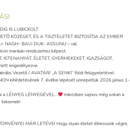
ÁS!
DIG IS LUBICKOLT.
ETŐ KÖZEGET, ÉS A TISZTELETET BIZTOSÍTJA AZ EMBER
 NAGH- BAU-DUK- ASSUNU – val.
skori marduki rendszerhez képest.
ÉRFIT, ISTENANYÁT, ÉLETET, GYERMEKEKET, IGAZSÁGOT,
tt engedélyezve.
akrális Vezető / AVATÁR/ „A SENKI” földi felügyeletével.
N kihírdetésének 7. évébe lépését ünnepeltük 2026.június 1-
 lenni a LÉNYEG LÉNYEGÉVEL…
miközben sajnos még sokan a
 tekernek!
VÉNYEI MÁR LETÉVE! Hogy olyan életet élhessünk végre,