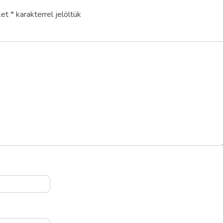
ket
*
karakterrel jelöltük