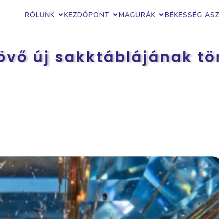
RÓLUNK
KEZDŐPONT
MAGURÁK
BÉKESSÉG AS
jövő új sakktáblájának tö