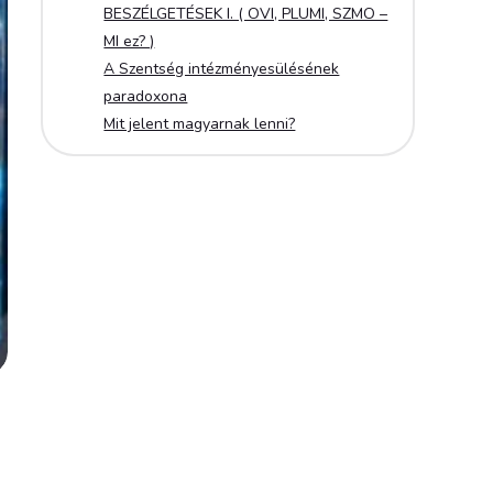
BESZÉLGETÉSEK I. ( OVI, PLUMI, SZMO –
MI ez? )
A Szentség intézményesülésének
paradoxona
Mit jelent magyarnak lenni?