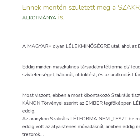
Ennek mentén született meg a S
is.
ALKOTMÁNYA
A MAGYAR= olyan LÉLEKMINŐSÉGRE utal, ahol az ER
Eddig minden maszkulinos társadalmi létforma pl/ feudal
szívtelenséget, háborút, öldöklést, és az uralkodást fav
Most viszont, ebben a most kibontakozó Szakrális t
KÁNON Törvényei szerint az EMBER legfőképpen LÉ
eddig.
Az aranykori Szakrális LÉTFORMA NEM „TESZI” be 
eddig volt az atyaistenes művallásnál, amiben eddig 
trezorok…