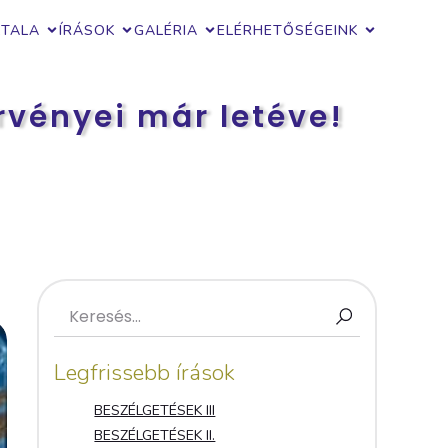
ZTALA
ÍRÁSOK
GALÉRIA
ELÉRHETŐSÉGEINK
rvényei már letéve!
Legfrissebb írások
BESZÉLGETÉSEK III
BESZÉLGETÉSEK II.