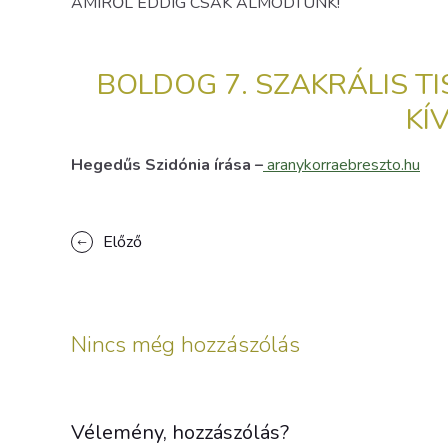
AMIRŐL EDDIG CSAK ÁLMODTUNK!
BOLDOG 7. SZAKRÁLIS T
KÍ
Hegedűs Szidónia írása –
aranykorraebreszto.hu
Előző
Nincs még hozzászólás
Vélemény, hozzászólás?