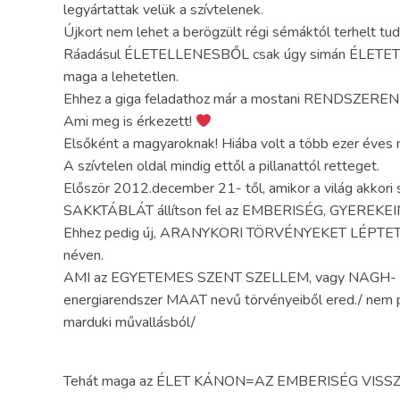
legyártattak velük a szívtelenek.
Újkort nem lehet a berögzült régi sémáktól terhelt tuda
Ráadásul ÉLETELLENESBŐL csak úgy simán ÉLETE
maga a lehetetlen.
Ehhez a giga feladathoz már a mostani RENDSZER
Ami meg is érkezett!
Elsőként a magyaroknak! Hiába volt a több ezer éves m
A szívtelen oldal mindig ettől a pillanattól retteget.
Először 2012.december 21- től, amikor a világ akk
SAKKTÁBLÁT állítson fel az EMBERISÉG, GYEREKEI
Ehhez pedig új, ARANYKORI TÖRVÉNYEKET LÉPTETE
néven.
AMI az EGYETEMES SZENT SZELLEM, vagy NAGH
energiarendszer MAAT nevű törvényeiből ered./ nem ped
marduki művallásból/
Tehát maga az ÉLET KÁNON=AZ EMBERISÉG VI