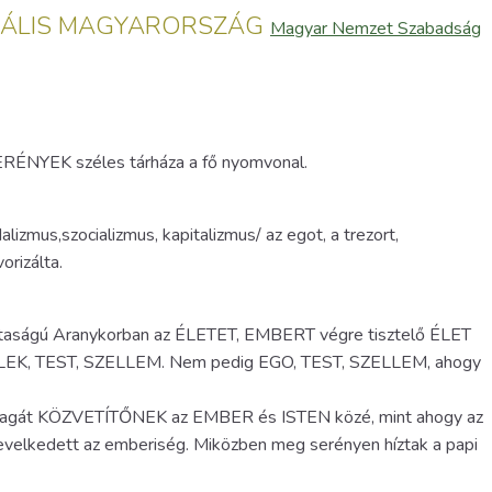
ZAKRÁLIS MAGYARORSZÁG
Magyar Nemzet Szabadság
ÉNYEK széles tárháza a fő nyomvonal.
izmus,szocializmus, kapitalizmus/ az egot, a trezort,
orizálta.
isztaságú Aranykorban az ÉLETET, EMBERT végre tisztelő ÉLET
LEK, TEST, SZELLEM. Nem pedig EGO, TEST, SZELLEM, ahogy
magát KÖZVETÍTŐNEK az EMBER és ISTEN közé, mint ahogy az
nevelkedett az emberiség. Miközben meg serényen híztak a papi