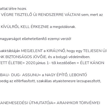
ttal létre hozni.
T VÉGRE TISZTELŐ ÚJ RENDSZERRE VÁLTANI sem, mert az
EN KÍVÜLRŐL KELL ÉRKEZNIE a megoldásnak.
agyarságot ellehetetlenítő ezernyi verzió!
ori sakktábláján MEGJELENT a KIRÁLYNŐ, hogy egy TELJESEN ÚJ
NK BIZTONSÁGOS JÖVŐJE, és a bolygó védelmében.
TT ÉLETBE= 2020.június 1- től kezdődően = ÉLET KÁNON
- BAU- DUG- ASSUNU= a NAGY ÉPÍTŐ, LEBONTÓ
ig az elférfiasított, szakállas atyaistenesre lecsupaszított,
SSZANEMESEDÉSI ÚTMUTATÓJA= ARANYKOR TÖRVÉNYEI