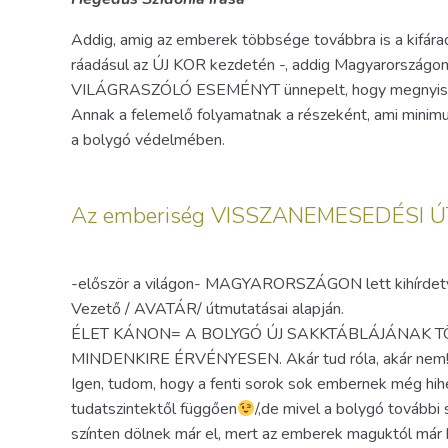
Addig, amig az emberek többsége továbbra is a kifárad
ráadásul az ÚJ KOR kezdetén -, addig Magyarorsz
VILÁGRASZÓLÓ ESEMÉNYT ünnepelt, hogy megnyissa 
Annak a felemelő folyamatnak a részeként, ami min
a bolygó védelmében.
Az emberiség VISSZANEMESEDÉSI 
-először a világon- MAGYARORSZÁGON lett kihírde
Vezető / AVATÁR/ útmutatásai alapján.
ÉLET KÁNON= A BOLYGÓ ÚJ SAKKTÁBLÁJÁNAK T
MINDENKIRE ÉRVÉNYESEN. Akár tud róla, akár nem
Igen, tudom, hogy a fenti sorok sok embernek még hihe
tudatszintektől függően
/,de mivel a bolygó további
színten dölnek már el, mert az emberek maguktól már k