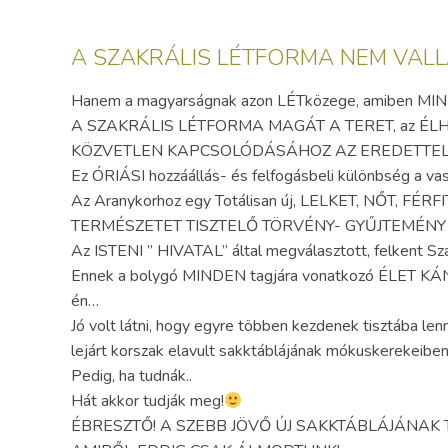
A SZAKRÁLIS LÉTFORMA NEM VALL
Hanem a magyarságnak azon LÉTközege, amiben MIN
A SZAKRÁLIS LÉTFORMA MAGÁT A TERET, az ÉLH
KÖZVETLEN KAPCSOLÓDÁSÁHOZ AZ EREDETTEL=
Ez ÓRIÁSI hozzáállás- és felfogásbeli különbség a va
Az Aranykorhoz egy Totálisan új, LELKET, NŐT, F
TERMÉSZETET TISZTELŐ TÖRVÉNY- GYŰJTEMÉNY le
Az ISTENI ” HIVATAL” által megválasztott, felkent Sz
Ennek a bolygó MINDEN tagjára vonatkozó ÉLET KÁNO
én…
Jó volt látni, hogy egyre többen kezdenek tisztába
lejárt korszak elavult sakktáblájának mókuskerekeiben
Pedig, ha tudnák..
Hát akkor tudják meg!
ÉBRESZTŐ! A SZEBB JÖVŐ ÚJ SAKKTÁBLÁJÁNAK TÖR