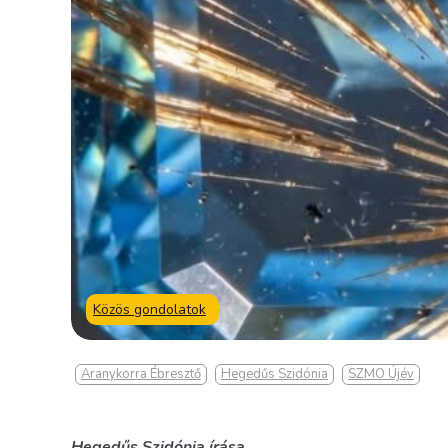
Közös gondolatok
Aranykorra Ébresztő
Hegedűs Szidónia
SZMO Újév
Hegedűs Szidónia írása