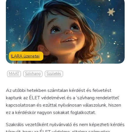
ILARA üzenetei
MAAT
Szívhang
Születés
Az utóbbi hetekben számtalan kérdést és felvetést
kaptunk az ÉLET védelmével és a ‘szívhang rendelettel’
kapcsolatosan és ezúttal nyilvánosan válaszolunk, hiszen
ez a kérdéskör nagyon sokakat foglalkoztat.
Szakrális vezetőként nyilvánvaló és nem képezheti kérdés
tárgyát, hogy az ÉLET védelme, oltalma számunkra