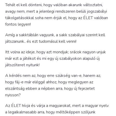
Tehát el kell dönteni, hogy valóban akarunk változtatni,
avagy nem, mert a jelenlegi rendszeren belüli jogszabályi
tákolgatásokkal soha nem érjük el, hogy az ÉLET valóban
fontos legyen!
Amíg a sakktáblán vagyunk, a sakk szabályai szerint kell
játszanunk.. és ezt tudomásul kell venni!
Itt volna az ideje, hogy azt mondjuk; srácok nagyon unjuk
már ezt a játékot és mi egy új szabályokon alapuló új
játszóteret nyitunk!
A kérdés nem az, hogy erre szükség van-e, hanem az,
hogy fáj-e már eléggé ahhoz, hogy meglegyen az
elszántság ebben a népben arra, hogy új fejezetet
nyisson?
Az ÉLET hívja és várja a magyarokat, mert a magyar nyelv
a legalkalmasabb arra, hogy méltóképpen szóljunk