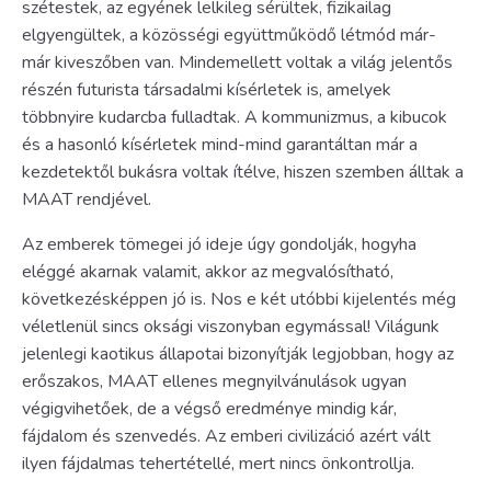
szétestek, az egyének lelkileg sérültek, fizikailag
elgyengültek, a közösségi együttműködő létmód már-
már kiveszőben van. Mindemellett voltak a világ jelentős
részén futurista társadalmi kísérletek is, amelyek
többnyire kudarcba fulladtak. A kommunizmus, a kibucok
és a hasonló kísérletek mind-mind garantáltan már a
kezdetektől bukásra voltak ítélve, hiszen szemben álltak a
MAAT rendjével.
Az emberek tömegei jó ideje úgy gondolják, hogyha
eléggé akarnak valamit, akkor az megvalósítható,
következésképpen jó is. Nos e két utóbbi kijelentés még
véletlenül sincs oksági viszonyban egymással! Világunk
jelenlegi kaotikus állapotai bizonyítják legjobban, hogy az
erőszakos, MAAT ellenes megnyilvánulások ugyan
végigvihetőek, de a végső eredménye mindig kár,
fájdalom és szenvedés. Az emberi civilizáció azért vált
ilyen fájdalmas tehertétellé, mert nincs önkontrollja.