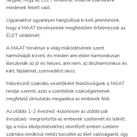
mindenek felett való.
Ugyanakkor ugyanilyen hangsúllyal ki kell jelentenünk,
hogy a MAAT törvényeinek megfelelően értelmezzük az
ÉLET védelmét.
A MAAT törvénye a világ működésének szent
harmóniáját követi, és minden ami ebbe harmonikusan
illeszkedik az jó és helyes, ami nem, az diszharmonikus és
kárt, fájdalmat, szenvedést okoz.
Másrészről szakrális vezetőként felelősségünk a MAAT
rendje szerinti, azaz a szentlélek szükségleteinek
megfelelő útmutatás megadása az emberek felé.
Az utóbbi 1-2 évezred -különösen az utóbbi pár
évszázad,- megrontotta az emberek szellemét és lelkét,
így a művi elképzelésekhez idomított emberi szellem
számára rendkívül nehéz beszélni az élet valóságairól, úgy