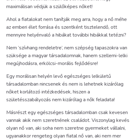
maximálisan védjük a szülőképes nőket!
Ahol a fiatalokat nem tanítják meg arra, hogy a nő méhe
az emberi élet forrása és szentként tisztelendő, ott
mennyire helyénvaló a hibákat további hibákkal tetézni?
Nem ’szívhang rendeletre’, nem szépség tapaszokra van
szüksége a magyar társadalomnak, hanem szellemi-lelki
megújhodásra, erkölcsi-morális fejlődésre!
Egy morálisan helyén levő egészséges lelkületű
társadalomban nincsenek és nem is lehetnek kizárólag
nőket korlátozó intézkedések, hiszen a
születésszabályozás nem kizárólag a nők feladata!
Másrészt egy egészséges társadalomban csak kevesen
vannak akik nem szeretnének családot. Viszonylag kevés
olyan nő van, aki soha nem szeretne gyermeket vállalni,
ugyanakkor rengeteg olyan fiatal nő van, aki nem mer