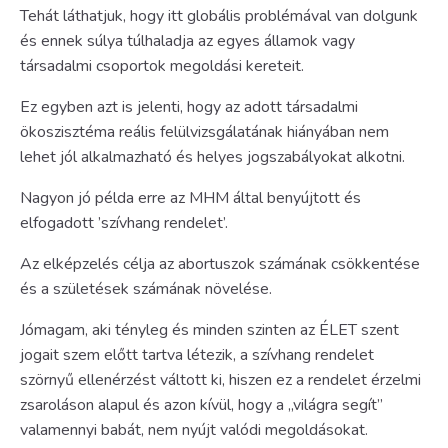
Tehát láthatjuk, hogy itt globális problémával van dolgunk
és ennek súlya túlhaladja az egyes államok vagy
társadalmi csoportok megoldási kereteit.
Ez egyben azt is jelenti, hogy az adott társadalmi
ökoszisztéma reális felülvizsgálatának hiányában nem
lehet jól alkalmazható és helyes jogszabályokat alkotni.
Nagyon jó példa erre az MHM által benyújtott és
elfogadott ’szívhang rendelet’.
Az elképzelés célja az abortuszok számának csökkentése
és a születések számának növelése.
Jómagam, aki tényleg és minden szinten az ÉLET szent
jogait szem előtt tartva létezik, a szívhang rendelet
szörnyű ellenérzést váltott ki, hiszen ez a rendelet érzelmi
zsaroláson alapul és azon kívül, hogy a „világra segít”
valamennyi babát, nem nyújt valódi megoldásokat.