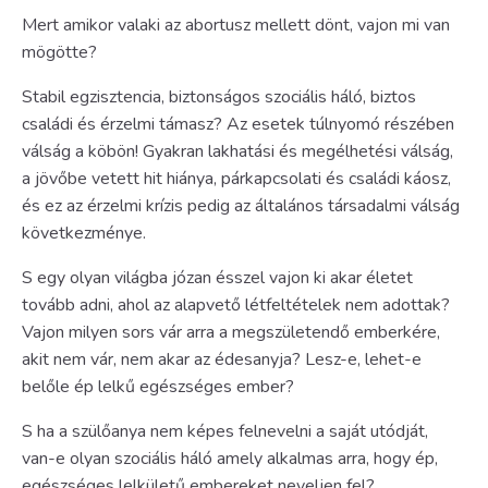
Mert amikor valaki az abortusz mellett dönt, vajon mi van
mögötte?
Stabil egzisztencia, biztonságos szociális háló, biztos
családi és érzelmi támasz? Az esetek túlnyomó részében
válság a köbön! Gyakran lakhatási és megélhetési válság,
a jövőbe vetett hit hiánya, párkapcsolati és családi káosz,
és ez az érzelmi krízis pedig az általános társadalmi válság
következménye.
S egy olyan világba józan ésszel vajon ki akar életet
tovább adni, ahol az alapvető létfeltételek nem adottak?
Vajon milyen sors vár arra a megszületendő emberkére,
akit nem vár, nem akar az édesanyja? Lesz-e, lehet-e
belőle ép lelkű egészséges ember?
S ha a szülőanya nem képes felnevelni a saját utódját,
van-e olyan szociális háló amely alkalmas arra, hogy ép,
egészséges lelkületű embereket neveljen fel?