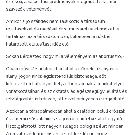
értékeli, a választási eredmények megmutatták a női
szavazók véleményét.
Amikor a jó szándék nem találkozik a társadalmi
realitásokkal és ráadásul érzelmi zsarolási elemeket is
tartalmaz, az a társadalomban, különösen a nőkben
határozott elutasítást idéz elő.
Sokan kérdezték, hogy mi a véleményem az abortuszról?
Olyan művi társadalmakban ahol a nőknek, az anyának
alanyi jogon nincs egzisztenciális biztonsága, sőt
kifejezetten hátrányos helyzetben vannak a munkahelyek
vonatkozásában és az oktatás és egészségügyi ellátás és
felvilágosítás is hiányos, ott ezzel arányosan elfogadható.
Azokban a társadalmakban ahol a családon belüli erőszak
és a nemi erőszak nincs szigorúan büntetve, ahol egy nő
kiszolgáltatott, ott nagyon álságos dolog az élet minden
áron való védelme, hiszen az ott kezdődne, hogy