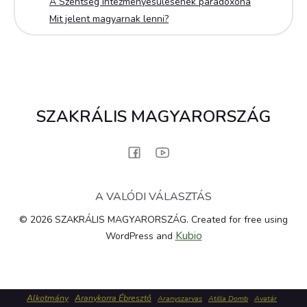
A Szentség intézményesülésének paradoxona
Mit jelent magyarnak lenni?
SZAKRÁLIS MAGYARORSZÁG
A VALÓDI VÁLASZTÁS
© 2026 SZAKRÁLIS MAGYARORSZÁG. Created for free using
Kubio
WordPress and
Alkotmány
Aranykorra Ébresztő
Aranyszarvas
Atilla Domb
Avatár