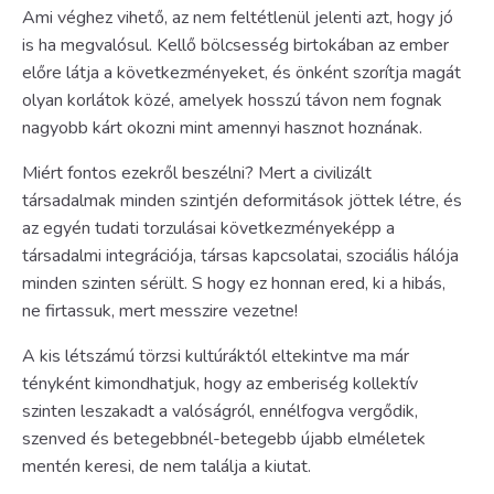
Ami véghez vihető, az nem feltétlenül jelenti azt, hogy jó
is ha megvalósul. Kellő bölcsesség birtokában az ember
előre látja a következményeket, és önként szorítja magát
olyan korlátok közé, amelyek hosszú távon nem fognak
nagyobb kárt okozni mint amennyi hasznot hoznának.
Miért fontos ezekről beszélni? Mert a civilizált
társadalmak minden szintjén deformitások jöttek létre, és
az egyén tudati torzulásai következményeképp a
társadalmi integrációja, társas kapcsolatai, szociális hálója
minden szinten sérült. S hogy ez honnan ered, ki a hibás,
ne firtassuk, mert messzire vezetne!
A kis létszámú törzsi kultúráktól eltekintve ma már
tényként kimondhatjuk, hogy az emberiség kollektív
szinten leszakadt a valóságról, ennélfogva vergődik,
szenved és betegebbnél-betegebb újabb elméletek
mentén keresi, de nem találja a kiutat.