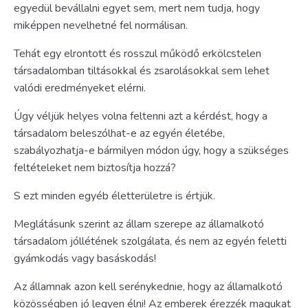
egyedül bevállalni egyet sem, mert nem tudja, hogy
miképpen nevelhetné fel normálisan.
Tehát egy elrontott és rosszul működő erkölcstelen
társadalomban tiltásokkal és zsarolásokkal sem lehet
valódi eredményeket elérni.
Úgy véljük helyes volna feltenni azt a kérdést, hogy a
társadalom beleszólhat-e az egyén életébe,
szabályozhatja-e bármilyen módon úgy, hogy a szükséges
feltételeket nem biztosítja hozzá?
S ezt minden egyéb életterületre is értjük.
Meglátásunk szerint az állam szerepe az államalkotó
társadalom jóllétének szolgálata, és nem az egyén feletti
gyámkodás vagy basáskodás!
Az államnak azon kell serénykednie, hogy az államalkotó
közösségben jó legyen élni! Az emberek érezzék magukat