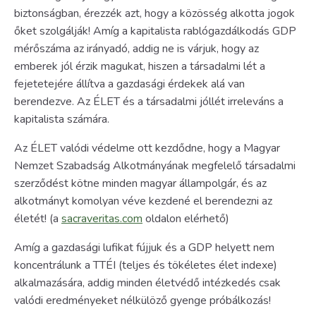
biztonságban, érezzék azt, hogy a közösség alkotta jogok
őket szolgálják! Amíg a kapitalista rablógazdálkodás GDP
mérőszáma az irányadó, addig ne is várjuk, hogy az
emberek jól érzik magukat, hiszen a társadalmi lét a
fejetetejére állítva a gazdasági érdekek alá van
berendezve. Az ÉLET és a társadalmi jóllét irreleváns a
kapitalista számára.
Az ÉLET valódi védelme ott kezdődne, hogy a Magyar
Nemzet Szabadság Alkotmányának megfelelő társadalmi
szerződést kötne minden magyar állampolgár, és az
alkotmányt komolyan véve kezdené el berendezni az
életét! (a
sacraveritas.com
oldalon elérhető)
Amíg a gazdasági lufikat fújjuk és a GDP helyett nem
koncentrálunk a TTÉI (teljes és tökéletes élet indexe)
alkalmazására, addig minden életvédő intézkedés csak
valódi eredményeket nélkülöző gyenge próbálkozás!