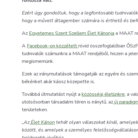
fontossá vált.
Ezért úgy gondoltuk, hogy a legfontosabb tudnivaló
hogy a művelt átlagember számára is érthető és befo
Az
Egyetemes Szent Szellem Élet Kánonja
a MAAT ren
A
Facebook-on közzétett
rövid összefoglalóban ŐSzF
tudnivalók számunkra a MAAT rendjéből, hiszen a jele
megismernünk.
Ezek az iránymutatások támogatják az egyéni és szemé
békénket akár káosz közepette is.
Továbbá útmutatást nyújt a
közösségi életünkre,
a val
utolsósorban társadalmi téren is iránytű, az
új paradigm
területeken.
„Az
Élet Kánon
tehát olyan válaszokat kínál, amely
között, és amelyek a személyes felelősségvállaláson
boldogabb jövőhöz.