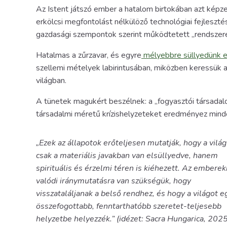
Az Istent játszó ember a hatalom birtokában azt képzel
erkölcsi megfontolást nélkülöző technológiai fejleszté
gazdasági szempontok szerint működtetett „rendszer
Hatalmas a zűrzavar, és egyre
mélyebbre süllyedünk e
szellemi mételyek labirintusában, miközben keressük a 
világban.
A tünetek magukért beszélnek: a „fogyasztói társadalo
társadalmi méretű krízishelyzeteket eredményez mind
„Ezek az állapotok erőteljesen mutatják, hogy a vilá
csak a materiális javakban van elsüllyedve, hanem
spirituális és érzelmi téren is kiéhezett. Az embere
valódi iránymutatásra van szükségük, hogy
visszataláljanak a belső rendhez, és hogy a világot eg
összefogottabb, fenntarthatóbb szeretet-teljesebb
helyzetbe helyezzék.” (idézet: Sacra Hungarica, 2025