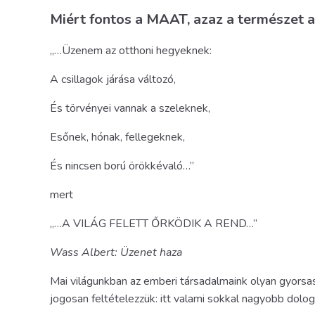
Miért fontos a MAAT, azaz a természet 
„…Üzenem az otthoni hegyeknek:
A csillagok járása változó,
És törvényei vannak a szeleknek,
Esőnek, hónak, fellegeknek,
És nincsen ború örökkévaló…”
mert
„…A VILÁG FELETT ŐRKÖDIK A REND…”
Wass Albert: Üzenet haza
Mai világunkban az emberi társadalmaink olyan gyorsas
jogosan feltételezzük: itt valami sokkal nagyobb dolog 