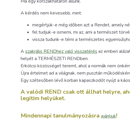
Ma egy korszakhatáron állunk.
A kérdés nem kevesebb, mint:
megértjük-e még időben azt a Rendet, amely nél
fel tudjuk-e ismerni, mi az, ami a természet tö
vissza tudunk-e térni a természetes egyensúlyh
A
szakrális RENDhez való visszatérés
az emberi alázat
helyét a TERMÉSZETI RENDben.
Erkölcsi közösséget teremt, ahol a normák nem önkény
Újra értelmet ad a világnak, nem pusztán működésként
Egy szétesőben lévő korban kapaszkodót nyújt a káosz 
A valódi REND csak ott állhat helyre, ah
legitim helyüket.
Mindennapi tanulmányozásra
!
ajánljuk