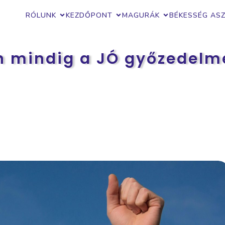
RÓLUNK
KEZDŐPONT
MAGURÁK
BÉKESSÉG AS
n mindig a JÓ győzedelm