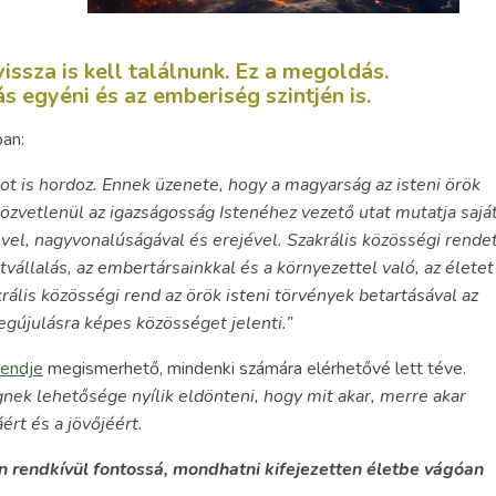
vissza is kell találnunk. Ez a megoldás.
 egyéni és az emberiség szintjén is.
ban:
t is hordoz. Ennek üzenete, hogy a magyarság az isteni örök
zvetlenül az igazságosság Istenéhez vezető utat mutatja sajá
vel, nagyvonalúságával és erejével. Szakrális közösségi rende
vállalás, az embertársainkkal és a környezettel való, az életet
krális közösségi rend az örök isteni törvények betartásával az
egújulásra képes közösséget jelenti.”
endje
megismerhető, mindenki számára elérhetővé lett téve.
nek lehetősége nyílik eldönteni, hogy mit akar, merre akar
ért és a jövőjéért.
endkívül fontossá, mondhatni kifejezetten életbe vágóan