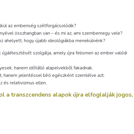
kül az emberiség szétforgácsolódik?
rvényével összhangban van – és mi az, ami szembemegy vele?
oz ahelyett, hogy újabb ideológiákba menekülnénk?
 újjáélesztését szolgálja, amely újra felismeri az ember valódi
esek, hanem időtálló alapelvekből fakadnak.
, hanem jelentéssel bíró egész­ként szemlélve azt.
és relativizmus ellen.
ol a transzcendens alapok újra elfoglalják jogos,