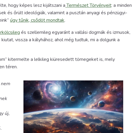
te, hogy képes lesz kijátszani a
Természet Törvényeit
: a minden
sek és őrült ideológiák, valamint a pusztán anyagi és pénzügyi-
eink”
úgy tűnik, csődöt mondtak
.
rkölcsileg
és szellemileg egyaránt a vallási dogmák és izmusok,
kiutat, vissza a kályhához, ahol még tudtuk, mi a dolgunk a
m” kitermelte a lelkileg kiüresedett tömegeket is, mely
en téren.
g nem
knek
y új,
.