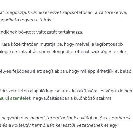
kat megosztjuk Önökkel ezzel kapcsolatosan, arra törekedve,
gadható legyen a leírás.”
djének bővített változatát tartalmazza.
 Ilara közérthetően mutatja be, hogy melyek a legfontosabb
nlegi korszakváltás során elengedhetetlenül szükséges ezeket
lyes fejlődésünket; segít abban, hogy miképp érhetjük el belső
ódi szereteten alapuló kapcsolatok kialakítására, és végül de ne
a, új szemléle
t megvalósításában a különböző szakmai
ek nagyobb összhangot teremthetnek a világban és az emberek
 és a kollektív harmónián keresztül vezethetnek el egy