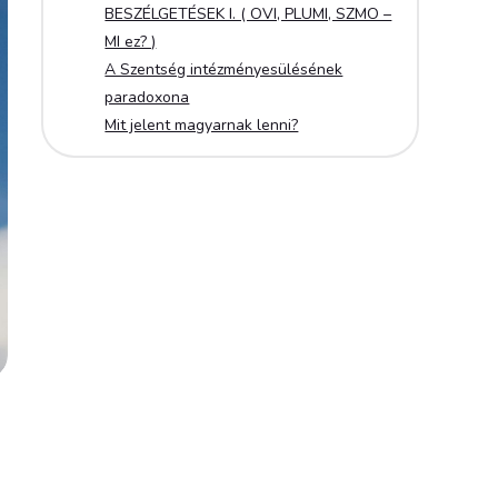
BESZÉLGETÉSEK I. ( OVI, PLUMI, SZMO –
MI ez? )
A Szentség intézményesülésének
paradoxona
Mit jelent magyarnak lenni?