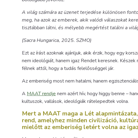
A világ számára az üzenet terjedése különösen fontos
meg, ha azok az emberek, akik valódi válaszokat kere
tisztábban látni, és mélyebb megértést találni a vi
(Sacra Hungarica, 2025. SZMO)
Ezt az írást azoknak ajánljuk, akik érzik, hogy egy ko
nem ideológiát, hanem igaz Rendet keresnek. Készek
félnek attól, hogy a tudás felelősséggel jár.
Az emberiség most nem hatalmi, hanem egzisztenciális 
A
MAAT rendje
nem azért hív, hogy higgy benne – hane
kultuszok, vallások, ideológiák rátelepedtek volna.
Mert a MAAT maga a Lét alapmintázata, a
rend, amelyhez minden civilizáció, kultú
mielőtt az emberiség letért volna az igaz