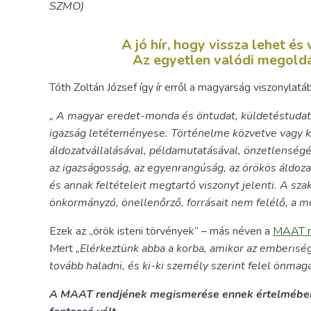
SZMO)
A jó hír, hogy vissza lehet és 
Az egyetlen valódi megoldás
Tóth Zoltán József így ír erről a magyarság viszonylatá
„ A magyar eredet-monda és öntudat, küldetéstudato
igazság letéteményese. Történelme közvetve vagy kö
áldozatvállalásával, példamutatásával, önzetlenségé
az igazságosság, az egyenrangúság, az örökös áldozat
és annak feltételeit megtartó viszonyt jelenti. A sza
önkormányzó, önellenőrző, forrásait nem felélő, a m
Ezek az „örök isteni törvények” – más néven a
MAAT r
Mert
„Elérkeztünk abba a korba, amikor az emberiség
tovább haladni, és ki-ki személy szerint felel önmagá
A MAAT rendjének megismerése ennek értelmében r