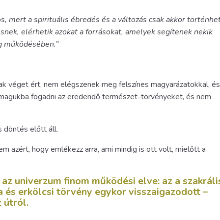
, mert a spirituális ébredés és a változás csak akkor történhe
snek, elérhetik azokat a forrásokat, amelyek segítenek nekik
lág működésében.”
rszak véget ért, nem elégszenek meg felszínes magyarázatokkal, és
 magukba fogadni az eredendő természet-törvényeket, és nem
döntés előtt áll.
m azért, hogy emlékezz arra, ami mindig is ott volt, mielőtt a
z univerzum finom működési elve: az a szakráli
ra és erkölcsi törvény egykor visszaigazodott –
 útról.