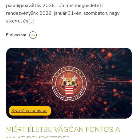
paradigmaváltás 2026.” címmel meghirdetett
rendezvényünk 2026. január 31-én, szombaton, nagy
sikerrel és[…]
Elolvasom
Szakrális tudástár
MIÉRT ÉLETBE VÁGÓAN FONTOS A