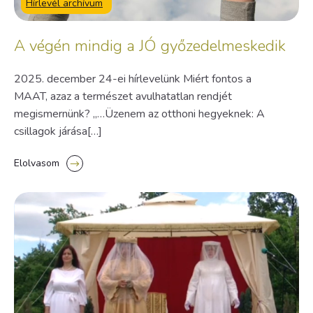
Hírlevél archívum
A végén mindig a JÓ győzedelmeskedik
2025. december 24-ei hírlevelünk Miért fontos a
MAAT, azaz a természet avulhatatlan rendjét
megismernünk? „…Üzenem az otthoni hegyeknek: A
csillagok járása[…]
Elolvasom