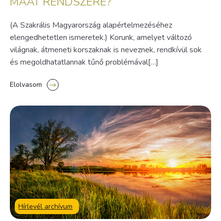
MAAT RENDSZERE?
(A Szakrális Magyarország alapértelmezéséhez
elengedhetetlen ismeretek.) Korunk, amelyet változó
világnak, átmeneti korszaknak is neveznek, rendkívül sok
és megoldhatatlannak tűnő problémával[…]
Elolvasom
Hírlevél archívum