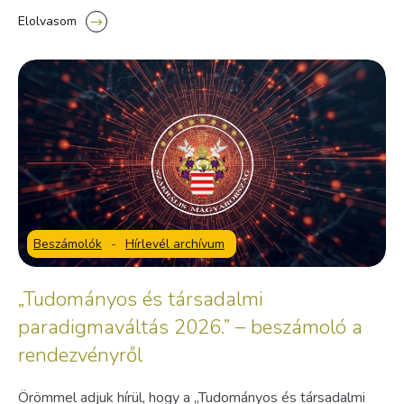
Elolvasom
Beszámolók
-
Hírlevél archívum
„Tudományos és társadalmi
paradigmaváltás 2026.” – beszámoló a
rendezvényről
Örömmel adjuk hírül, hogy a „Tudományos és társadalmi