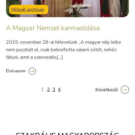
Hírlevél archívum
A Magyar Nemzet karmaoldása
2025. november 28-ai hírlevelünk „A magyar nép lelke
nem pusztult el, csak beborította valami sötét, nehéz
fátyol, amit a szenvedés[…]
Elolvasom
1
2
3
4
Következő