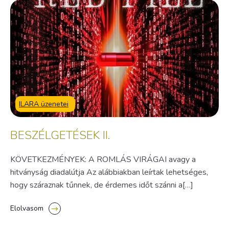
ILARA üzenetei
BESZÉLGETÉSEK II.
KÖVETKEZMÉNYEK: A ROMLÁS VIRÁGAI avagy a
hitványság diadalútja Az alábbiakban leírtak lehetséges,
hogy száraznak tűnnek, de érdemes időt szánni a[…]
Elolvasom