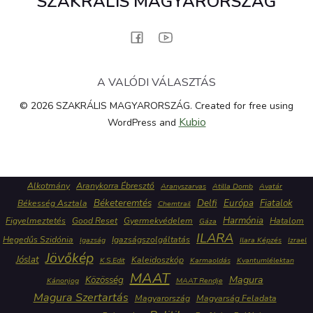
SZAKRÁLIS MAGYARORSZÁG
A VALÓDI VÁLASZTÁS
© 2026 SZAKRÁLIS MAGYARORSZÁG. Created for free using
Kubio
WordPress and
Alkotmány
Aranykorra Ébresztő
Aranyszarvas
Atilla Domb
Avatár
Béketeremtés
Delfi
Európa
Fiatalok
Békesség Asztala
Chemtrail
Harmónia
Figyelmeztetés
Good Reset
Gyermekvédelem
Hatalom
Gáza
ILARA
Hegedűs Szidónia
Igazságszolgáltatás
Igazság
Ilara Képzés
Izrael
Jövőkép
Jóslat
Kaleidoszkóp
K.S.Edit
Karmaoldás
Kvantumlélektan
MAAT
Közösség
Magura
Kánonjog
MAAT Rendje
Magura Szertartás
Magyarország
Magyarság Feladata