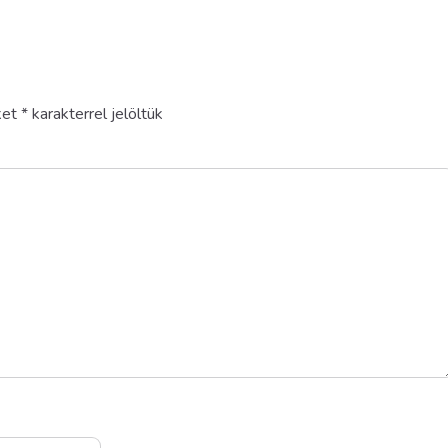
ket
*
karakterrel jelöltük