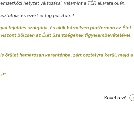
a nemzetközi helyzet változásai, valamint a TÉR akarata okán.
sztulnia, és ezért el fog pusztulni!
iai fejlődés szolgálja, és akik bármilyen platformon az Élet
k viszont bölcsen az Élet Szentségének figyelembevételével
ális őrület hamarosan karanténba, zárt osztályra kerül, majd a
z!”
Következő