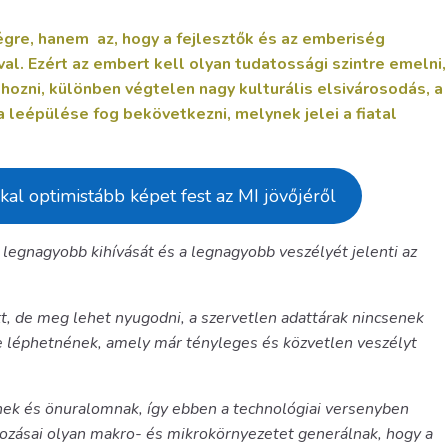
égre, hanem az, hogy a fejlesztők és az emberiség
al. Ezért az embert kell olyan tudatossági szintre emelni,
hozni, különben végtelen nagy kulturális elsivárosodás, a
a leépülése fog bekövetkezni, melynek jelei a fiatal
kal optimistább képet fest az MI jövőjéről
 legnagyobb kihívását és a legnagyobb veszélyét jelenti az
, de meg lehet nyugodni, a szervetlen adattárak nincsenek
re léphetnének, amely már tényleges és közvetlen veszélyt
nek és önuralomnak, így ebben a technológiai versenyben
ozásai olyan makro- és mikrokörnyezetet generálnak, hogy a