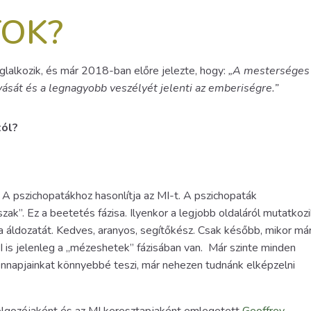
TOK?
oglalkozik, és már 2018-ban előre jelezte, hogy:
„A mesterséges
vását és a legnagyobb veszélyét jelenti az emberiségre.”
tól?
. A pszichopatákhoz hasonlítja az MI-t. A pszichopaták
k”. Ez a beetetés fázisa. Ilyenkor a legjobb oldaláról mutatkozi
a áldozatát. Kedves, aranyos, segítőkész. Csak később, mikor má
MI is jelenleg a „mézeshetek” fázisában van. Már szinte minden
ennapjainkat könnyebbé teszi, már nehezen tudnánk elképzelni