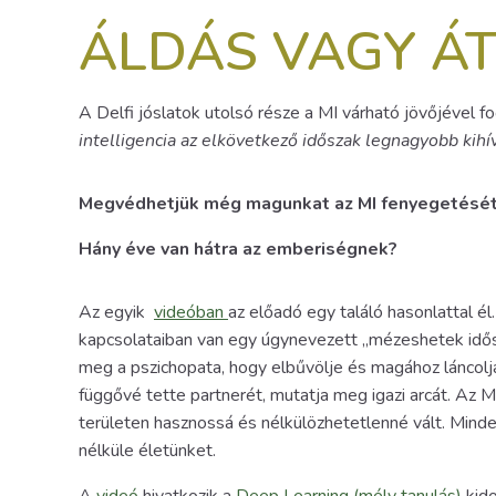
ÁLDÁS VAGY Á
A Delfi jóslatok utolsó része a MI várható jövőjével f
intelligencia az elkövetkező időszak legnagyobb kihí
Megvédhetjük még magunkat az MI fenyegetésé
Hány éve van hátra az emberiségnek?
Az egyik
videóban
az előadó egy találó hasonlattal él
kapcsolataiban van egy úgynevezett „mézeshetek idősza
meg a pszichopata, hogy elbűvölje és magához láncolj
függővé tette partnerét, mutatja meg igazi arcát. Az 
területen hasznossá és nélkülözhetetlenné vált. Mind
nélküle életünket.