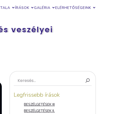
ZTALA
ÍRÁSOK
GALÉRIA
ELÉRHETŐSÉGEINK
és veszélyei
Legfrissebb írások
BESZÉLGETÉSEK III
BESZÉLGETÉSEK II.