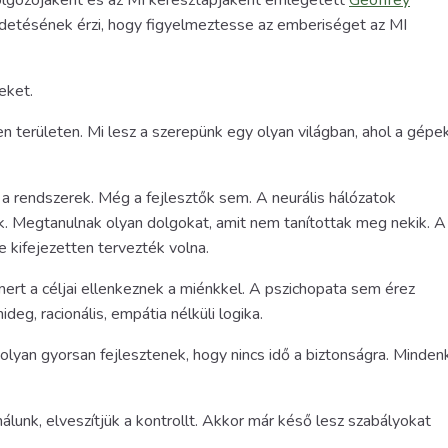
olgozójaként és az MI keresztapjaként emlegetett
Geoffrey
üldetésének érzi, hogy figyelmeztesse az emberiséget az MI
eket.
területen. Mi lesz a szerepünk egy olyan világban, ahol a gépe
 rendszerek. Még a fejlesztők sem. A neurális hálózatok
. Megtanulnak olyan dolgokat, amit nem tanítottak meg nekik. A
e kifejezetten tervezték volna.
ert a céljai ellenkeznek a miénkkel. A pszichopata sem érez
ideg, racionális, empátia nélküli logika.
lyan gyorsan fejlesztenek, hogy nincs idő a biztonságra. Mindenk
lunk, elveszítjük a kontrollt. Akkor már késő lesz szabályokat