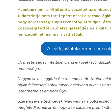
Azonban nem az MI jelenti a veszélyt az emberis
tudatszintje nem tart lépést ezzel a technológiáv
hogy bölcsesség alapú technológiát tudjon létre
közösségi léttől való elszigetelődés és a kultúr
nemzedéknél már ma is láthatóak.
A Delfi jóslatok szerencsére sok
„A mesterséges intelligencia az elkövetkező időszak
emberiségre.
Nagyon sokan aggódnak a rohamos előretörése miatt
olyan fejlettségi stádiumban, amelyben olyan szint
jelenthetne az emberiségre.
Szerencsére a tech cégek híján vannak a bölcsesség
megfeledkeznek arról, hogy a társadalom promt vált