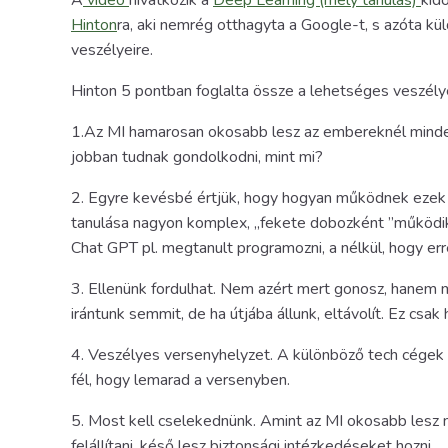
A
videó
hivatkozik a
Deep Learning (mély tanulás)
kid
Hinton
ra, aki nemrég otthagyta a Google-t, s azóta k
veszélyeire.
Hinton 5 pontban foglalta össze a lehetséges veszély
1.Az MI hamarosan okosabb lesz az embereknél minden 
jobban tudnak gondolkodni, mint mi?
2. Egyre kevésbé értjük, hogy hogyan működnek ezek a
tanulása nagyon komplex, „fekete dobozként ”működik
Chat GPT pl. megtanult programozni, a nélkül, hogy err
3. Ellenünk fordulhat. Nem azért mert gonosz, hanem m
irántunk semmit, de ha útjába állunk, eltávolít. Ez csak h
4. Veszélyes versenyhelyzet. A különböző tech cégek o
fél, hogy lemarad a versenyben.
5. Most kell cselekednünk. Amint az MI okosabb lesz ná
felállítani, késő lesz biztonsági intézkedéseket hozni.