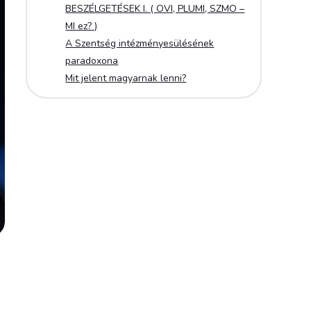
BESZÉLGETÉSEK I. ( OVI, PLUMI, SZMO –
MI ez? )
A Szentség intézményesülésének
paradoxona
Mit jelent magyarnak lenni?