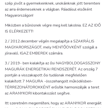
szép jövőt a gyermekeinknek, unokáinknak jött teremteni
az arra érdemeseknek a világban. Ráadásul elsőként
Magyarországon!
Miközben a bűnösnek végre meg kell lakolnia. EZ AZ IDŐ
IS ELÉRKEZETT!
2./ 2012.december végén megalapítja a SZAKRÁLIS
MAGYARORSZÁGOT, mely MENTŐÖVKÉNT szolgál a
jóravaló, IGAZ EMBEREK számára.
3./ 2019- ben kialakítja az ősi NAGYBOLDOGASSZONY
MAGURÁK ENERGETIKAI RENDSZERÉT. Az ország 7
pontján a visszakapott ősi tudásnak megfelelően
kialakított 7 MAGURA -összehangolt működésben-
TÉRREZONÁTOROKKÉNT erősítik harmonizálják a teret
az ARANYKORI kibontakozást segítve.
Itt szeretném megemlíteni, hogy az ARANYKOR energiáit