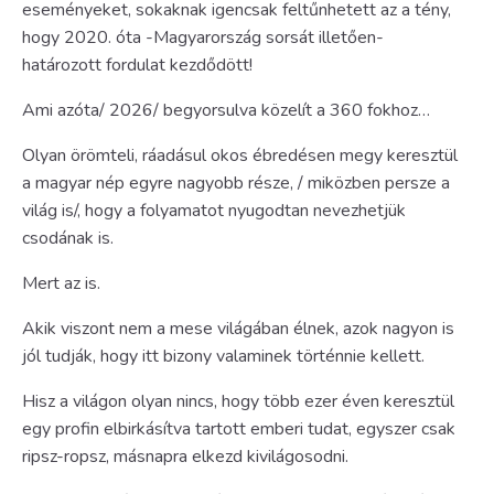
eseményeket, sokaknak igencsak feltűnhetett az a tény,
hogy 2020. óta -Magyarország sorsát illetően-
határozott fordulat kezdődött!
Ami azóta/ 2026/ begyorsulva közelít a 360 fokhoz…
Olyan örömteli, ráadásul okos ébredésen megy keresztül
a magyar nép egyre nagyobb része, / miközben persze a
világ is/, hogy a folyamatot nyugodtan nevezhetjük
csodának is.
Mert az is.
Akik viszont nem a mese világában élnek, azok nagyon is
jól tudják, hogy itt bizony valaminek történnie kellett.
Hisz a világon olyan nincs, hogy több ezer éven keresztül
egy profin elbirkásítva tartott emberi tudat, egyszer csak
ripsz-ropsz, másnapra elkezd kivilágosodni.