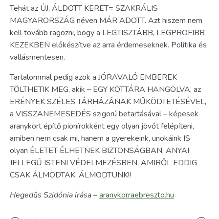
Tehát az ÚJ, ÁLDOTT KERET= SZAKRÁLIS
MAGYARORSZÁG néven MÁR ADOTT. Azt hiszem nem
kell tovább ragozni, bogy a LEGTISZTÁBB, LEGPROFIBB
KEZEKBEN előkészítve az arra érdemeseknek. Politika és
vallásmentesen.
Tartalommal pedig azok a JÓRAVALÓ EMBEREK
TÖLTHETIK MEG, akik – EGY KOTTÁRA HANGOLVA, az
ERÉNYEK SZÉLES TÁRHÁZÁNAK MŰKÖDTETÉSÉVEL,
a VISSZANEMESEDÉS szigorú betartásával – képesek
aranykort építő pionírokként egy olyan jövőt felépíteni,
amiben nem csak mi, hanem a gyerekeink, unokáink IS
olyan ÉLETET ÉLHETNEK BIZTONSÁGBAN, ANYAI
JELLEGŰ ISTENI VÉDELMEZÉSBEN, AMIRŐL EDDIG
CSAK ÁLMODTAK, ÁLMODTUNK!!
Hegedűs Szidónia írása
–
aranykorraebreszto.hu