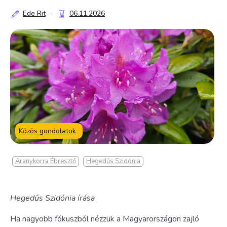
Ede Rit
06.11.2026
-
Közös gondolatok
Aranykorra Ébresztő
Hegedűs Szidónia
Hegedűs Szidónia írása
Ha nagyobb fókuszból nézzük a Magyarországon zajló