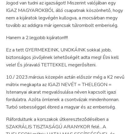
Jogod van tudni az igazságot! Miszerint valójában egy
IGAZ MAGYAROKBÓL álló csapatnak köszönhető, hogy
nem a kijáratok legvégén kullogva, a mocsárban megy
tovább az addigra már igencsak túlrombolt emberiség.
Hanem a 2.legjobb kijáraton!!!!
Ez a tett GYERMEKEINK, UNOKÁINK sokkal jobb,
biztonságos jövőjének lehetőségét adta meg! Élni kell
vele! És jóravaló TETTEKKEL megerősíteni.
10./ 2023.március közepén aztán először még a K2 nevű
mátrix megkapta az IGAZI NEVÉT = THELEGON =
Istenanyai akarat megvalósulása néven kapcsolt igazi
fordulatra. Azóta ömlenek a csontvázak mindenhonnan.
Turbó sebességgel ébred a magyar és az emberiség.
Ráfordultunk a korszakok útkereszteződésében a
SZAKRÁLIS TISZTASÁGÚ ARANYKOR felé…A