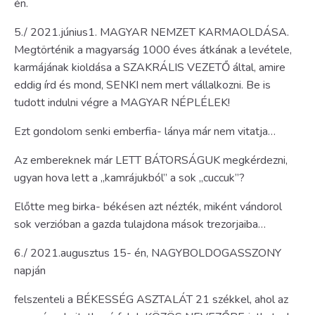
én.
5./ 2021.június1. MAGYAR NEMZET KARMAOLDÁSA.
Megtörténik a magyarság 1000 éves átkának a levétele,
karmájának kioldása a SZAKRÁLIS VEZETŐ által, amire
eddig írd és mond, SENKI nem mert vállalkozni. Be is
tudott indulni végre a MAGYAR NÉPLÉLEK!
Ezt gondolom senki emberfia- lánya már nem vitatja…
Az embereknek már LETT BÁTORSÁGUK megkérdezni,
ugyan hova lett a „kamrájukból” a sok „cuccuk”?
Előtte meg birka- békésen azt nézték, miként vándorol
sok verzióban a gazda tulajdona mások trezorjaiba…
6./ 2021.augusztus 15- én, NAGYBOLDOGASSZONY
napján
felszenteli a BÉKESSÉG ASZTALÁT 21 székkel, ahol az