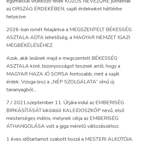
egymással vitatkozó felek KÖZÖS NEVEZŐRE juthatnak
az ORSZÁG ÉRDEKÉBEN, saját érdekeiket háttérbe
helyezve.
2026-ban ismét felajánlva a MEGSZENTELT BÉKESSÉG
ASZTALA ADTA lehetőség, a MAGYAR NEMZET IGAZI
MEGBÉKÉLÉSÉHEZ.
Azok, akik leülnek majd e megszentelt BÉKESSÉG
ASZTALA köré, bizonyosságot tesznek arról, hogy a
MAGYAR HAZA JÓ SORSA fontosabb, mint a saját
érdek. Vizsga lesz a „NÉP SZOLGÁLATA” című új
tananyagból…
7./ 2021.szeptember 11. Útjára indul az EMBERISÉG
BIRKÁSÍTÁSÁT kikódoló KALEIDOSZKÓP nevű, első
mesterséges mátrix, melynek célja az EMBERISÉG
ÁTHANGOLÁSA volt a giga méretű változásokhoz.
1 éves időtartamot szabott hozzá a MESTERI ALKOTÓJA.