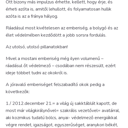
Ott bizony más impulzus érhette, kellett, hogy érje, és
érheti azóta is, amitől lehullott, és folyamatosan hullik
azóta is az a fránya hályog.
Ráadásul most kivételesen az emberiség, a bolygó és az
élet védelmében kezdődött a jobb sorsra fordulás.
Az utolsó, utolsó pillanatokban!
Mivel a mostani emberiség még ilyen volumenű –
ráadásul őt védelmező – csodában nem részesült, ezért
ideje többet tudni az okokról is.
A jóravaló emberiséget felszabadító okok pedig a
következők:
1./ 2012.december 21.= a világ új sakktáblát kapott, de
most már világkirálynővel= szakrális vezetővel= avatárral,
aki kozmikus tudatú bölcs, anyai- védelmező energiákkal
végre rendet, igazságot, egyszerűséget, aranykori békét,