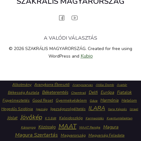
SZAKRÁLIS MAGYARORSZÁG
A VALÓDI VÁLASZTÁS
© 2026 SZAKRÁLIS MAGYARORSZÁG. Created for free using
Kubio
WordPress and
Alkotmány
Aranykorra Ébresztő
Aranyszarvas
Atilla Domb
Avatár
Béketeremtés
Delfi
Európa
Fiatalok
Békesség Asztala
Chemtrail
Harmónia
Figyelmeztetés
Good Reset
Gyermekvédelem
Hatalom
Gáza
ILARA
Hegedűs Szidónia
Igazságszolgáltatás
Igazság
Ilara Képzés
Izrael
Jövőkép
Jóslat
Kaleidoszkóp
K.S.Edit
Karmaoldás
Kvantumlélektan
MAAT
Közösség
Magura
Kánonjog
MAAT Rendje
Magura Szertartás
Magyarország
Magyarság Feladata