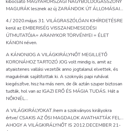
kibocsátó MAGYARORSZÁGI NAGYBOLDOGASSZONY
MAGURÁK lesznek az új ZARÁNDOK ÚT ÁLLOMÁSAI…
4./ 2020.május 31. VILÁGRASZÓLÓAN KIHÍRDETÉSRE
kerül az EMBERISÉG VISSZANEMESEDÉSI
ÚTMUTATÓJA= ARANYKOR TÖRVÉNYEI = ÉLET
KÁNON néven.
A KÁNONJOG A VILÁGKIRÁLYNŐT MEGILLETŐ
KORONÁHOZ TARTOZÓ JOG volt mindig is, amit az
atyaistenes vallási vezetők anno jogtalanul elvettek, és
magukénak sajátítottak ki. A szoknyás papi ruhával
kiegészítve, hisz ha más nem, de ők aztán szuper biztosan
tudták, hol van az IGAZI ERŐ ÉS MÁGIA TUDÁS. Hát a
NŐKNÉL…
A VILÁGKIRÁLYOKAT /nem a szokványos királyokra
értve/ CSAKIS AZ ŐSI MAGDALOK AVATHATTÁK FEL…
AHOGY A VILÁGKIRÁLYNŐT IS 2012.DECEMBER 21-