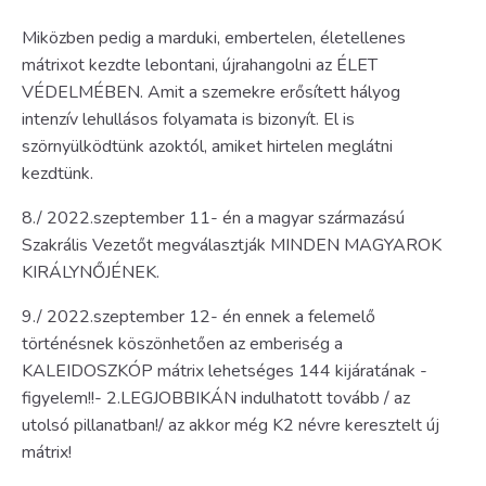
Miközben pedig a marduki, embertelen, életellenes
mátrixot kezdte lebontani, újrahangolni az ÉLET
VÉDELMÉBEN. Amit a szemekre erősített hályog
intenzív lehullásos folyamata is bizonyít. El is
szörnyülködtünk azoktól, amiket hirtelen meglátni
kezdtünk.
8./ 2022.szeptember 11- én a magyar származású
Szakrális Vezetőt megválasztják MINDEN MAGYAROK
KIRÁLYNŐJÉNEK.
9./ 2022.szeptember 12- én ennek a felemelő
történésnek köszönhetően az emberiség a
KALEIDOSZKÓP mátrix lehetséges 144 kijáratának -
figyelem!!- 2.LEGJOBBIKÁN indulhatott tovább / az
utolsó pillanatban!/ az akkor még K2 névre keresztelt új
mátrix!