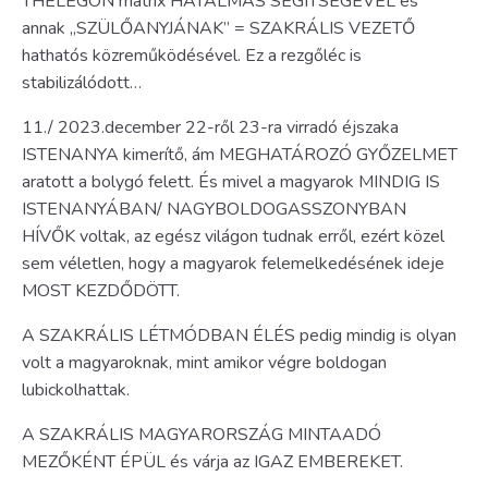
THELEGON mátrix HATALMAS SEGÍTSÉGÉVEL és
annak „SZÜLŐANYJÁNAK” = SZAKRÁLIS VEZETŐ
hathatós közreműködésével. Ez a rezgőléc is
stabilizálódott…
11./ 2023.december 22-ről 23-ra virradó éjszaka
ISTENANYA kimerítő, ám MEGHATÁROZÓ GYŐZELMET
aratott a bolygó felett. És mivel a magyarok MINDIG IS
ISTENANYÁBAN/ NAGYBOLDOGASSZONYBAN
HÍVŐK voltak, az egész világon tudnak erről, ezért közel
sem véletlen, hogy a magyarok felemelkedésének ideje
MOST KEZDŐDÖTT.
A SZAKRÁLIS LÉTMÓDBAN ÉLÉS pedig mindig is olyan
volt a magyaroknak, mint amikor végre boldogan
lubickolhattak.
A SZAKRÁLIS MAGYARORSZÁG MINTAADÓ
MEZŐKÉNT ÉPÜL és várja az IGAZ EMBEREKET.