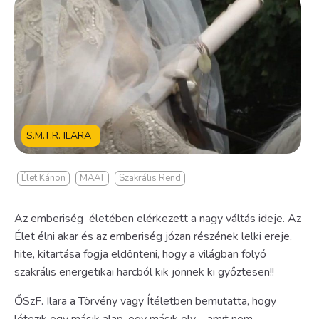
S.M.T.R. ILARA
Élet Kánon
MAAT
Szakrális Rend
Az emberiség életében elérkezett a nagy váltás ideje. Az
Élet élni akar és az emberiség józan részének lelki ereje,
hite, kitartása fogja eldönteni, hogy a világban folyó
szakrális energetikai harcból kik jönnek ki győztesen!!
ŐSzF. Ilara a Törvény vagy Ítéletben bemutatta, hogy
létezik egy másik alap, egy másik elv – amit nem