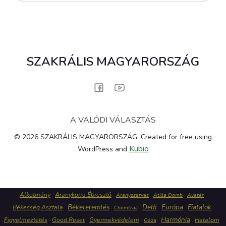
SZAKRÁLIS MAGYARORSZÁG
A VALÓDI VÁLASZTÁS
© 2026 SZAKRÁLIS MAGYARORSZÁG. Created for free using
Kubio
WordPress and
Alkotmány
Aranykorra Ébresztő
Aranyszarvas
Atilla Domb
Avatár
Béketeremtés
Delfi
Európa
Fiatalok
Békesség Asztala
Chemtrail
Harmónia
Figyelmeztetés
Good Reset
Gyermekvédelem
Hatalom
Gáza