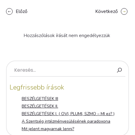
Előző
Következő
Hozzászólások írását nem engedélyezzük
Legfrissebb írások
BESZÉLGETÉSEK III
BESZÉLGETÉSEK II.
BESZÉLGETÉSEK I. ( OVI, PLUMI, SZMO – MI ez? )
A Szentség intézményesülésének paradoxona
Mit jelent magyarnak lenni?