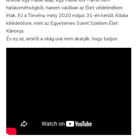
hataloméhségből, hanem valóban az Élet védelmében
írtak. Ez a Törvény, mely 2020 május 31-én került Általa
kihírdetésre, mint az Egyetemes Szent Szellem Élet
Kánonja.
És ez az, amiről a világ urai nem akarják, hogy tudjon.