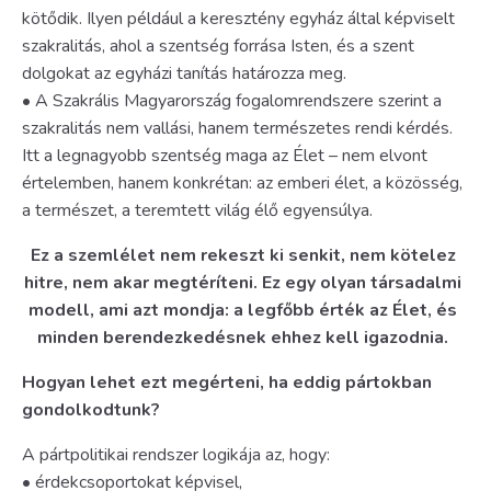
kötődik. Ilyen például a keresztény egyház által képviselt
szakralitás, ahol a szentség forrása Isten, és a szent
dolgokat az egyházi tanítás határozza meg.
• A Szakrális Magyarország fogalomrendszere szerint a
szakralitás nem vallási, hanem természetes rendi kérdés.
Itt a legnagyobb szentség maga az Élet – nem elvont
értelemben, hanem konkrétan: az emberi élet, a közösség,
a természet, a teremtett világ élő egyensúlya.
Ez a szemlélet nem rekeszt ki senkit, nem kötelez
hitre, nem akar megtéríteni. Ez egy olyan társadalmi
modell, ami azt mondja: a legfőbb érték az Élet, és
minden berendezkedésnek ehhez kell igazodnia.
Hogyan lehet ezt megérteni, ha eddig pártokban
gondolkodtunk?
A pártpolitikai rendszer logikája az, hogy:
• érdekcsoportokat képvisel,