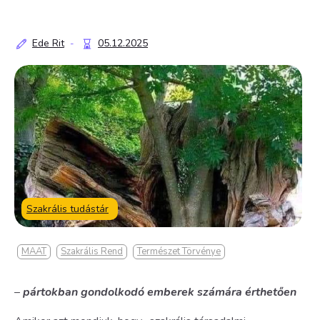
Ede Rit
05.12.2025
-
Szakrális tudástár
MAAT
Szakrális Rend
Természet Törvénye
–
pártokban gondolkodó emberek számára érthetően