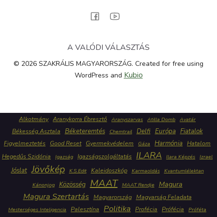
A VALÓDI VÁLASZTÁS
© 2026 SZAKRÁLIS MAGYARORSZÁG. Created for free using
Kubio
WordPress and
Alkotmány
Aranykorra Ébresztő
Aranyszarvas
Atilla Domb
Avatár
Béketeremtés
Delfi
Európa
Fiatalok
Békesség Asztala
Chemtrail
Harmónia
Figyelmeztetés
Good Reset
Gyermekvédelem
Hatalom
Gáza
ILARA
Hegedűs Szidónia
Igazságszolgáltatás
Igazság
Ilara Képzés
Izrael
Jövőkép
Jóslat
Kaleidoszkóp
K.S.Edit
Karmaoldás
Kvantumlélektan
MAAT
Közösség
Magura
Kánonjog
MAAT Rendje
Magura Szertartás
Magyarország
Magyarság Feladata
Politika
Palesztína
Profécia
Prófécia
Mesterséges Inteligencia
Próféta