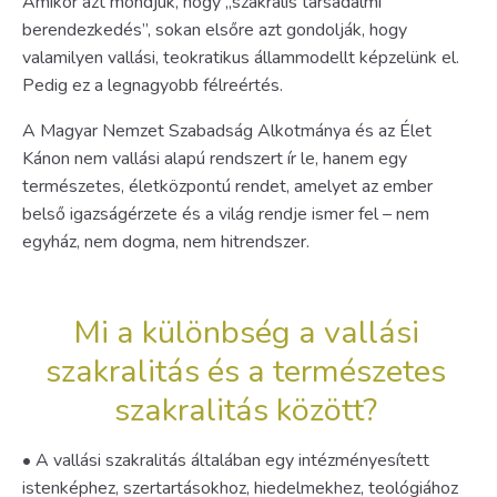
Amikor azt mondjuk, hogy „szakrális társadalmi
berendezkedés”, sokan elsőre azt gondolják, hogy
valamilyen vallási, teokratikus állammodellt képzelünk el.
Pedig ez a legnagyobb félreértés.
A Magyar Nemzet Szabadság Alkotmánya és az Élet
Kánon nem vallási alapú rendszert ír le, hanem egy
természetes, életközpontú rendet, amelyet az ember
belső igazságérzete és a világ rendje ismer fel – nem
egyház, nem dogma, nem hitrendszer.
Mi a különbség a vallási
szakralitás és a természetes
szakralitás között?
• A vallási szakralitás általában egy intézményesített
istenképhez, szertartásokhoz, hiedelmekhez, teológiához