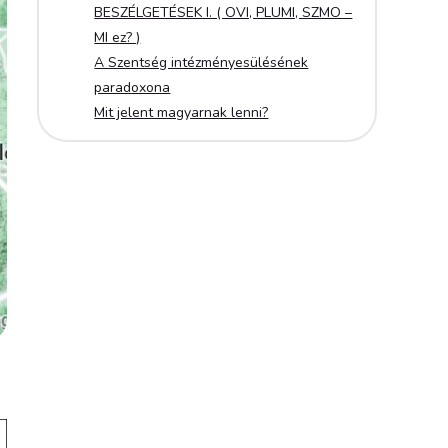
BESZÉLGETÉSEK I. ( OVI, PLUMI, SZMO –
MI ez? )
A Szentség intézményesülésének
paradoxona
Mit jelent magyarnak lenni?