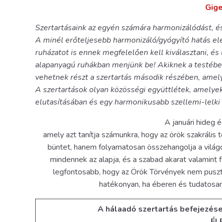
Gige
Szertartásaink az egyén számára harmonizálódást, és
A minél erőteljesebb harmonizáló/gyógyító hatás el
ruházatot is ennek megfelelően kell kiválasztani, és
alapanyagú ruhákban menjünk be! Akiknek a testébe
vehetnek részt a szertartás második részében, amel
A szertartások olyan közösségi együttlétek, amelye
elutasításában és egy harmonikusabb szellemi-lelki 
A januári hideg 
amely azt tanítja számunkra, hogy az örök szakráli
büntet, hanem folyamatosan összehangolja a világo
mindennek az alapja, és a szabad akarat valamint
legfontosabb, hogy az Örök Törvények nem pusz
hatékonyan, ha éberen és tudatosan
A hálaadó szertartás befejezése 
ÉL