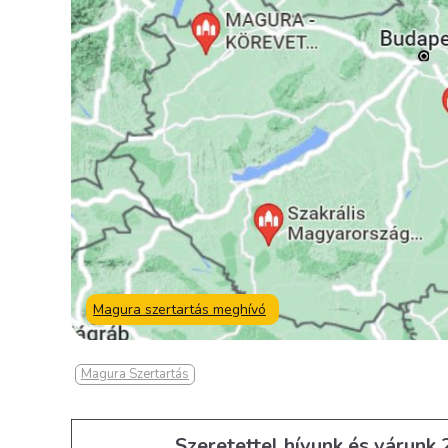
Magura szertartás meghívó
Magura Szertartás
Szeretettel hívunk és várunk