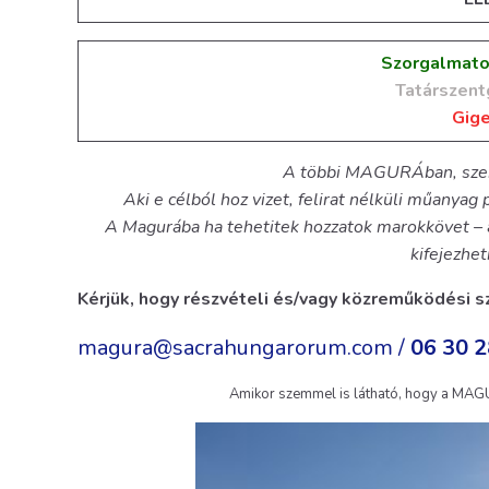
Szorgalmato
Tatárszent
Gige
A többi MAGURÁban, szert
Aki e célból hoz vizet, felirat nélküli műanyag
A Magurába ha tehetitek hozzatok marokkövet – a
kifejezhet
Kérjük, hogy részvételi és/vagy közreműködési s
magura@sacrahungarorum.com /
06 30 
Amikor szemmel is látható, hogy a MAGU