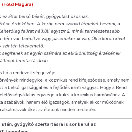
 (Föld Magura)
 ez által belső békét, gyógyulást okoznak.
érése érdekében: A körbe nem szabad fémeket bevinni, a
 lehetőleg felirat nélküli egyszínű, minél természetesebb
n fém van beépítve vagy pacemakerük van, Ők a körön kívül
y szintén lélekemelő.
k segítenek az egyén számára az elkülönültség érzésének
állapot fenntartásában.
és hó a rendezettség jelzője,
s törvények mindegyike a kozmikus rend kifejeződése, amely nem
t a belső igazsággal és a fejlődés iránti vággyal. Hogy a Rend
 felelősségvállalás egysége a kulcs a kozmikus harmóniához. A
ta szabályok, hanem élő igazságok, amelyek akkor működnek
 alkalmazzuk őket az életünk minden területén.
után, gyógyító szertartásra is sor kerül az
ET tengelyen.