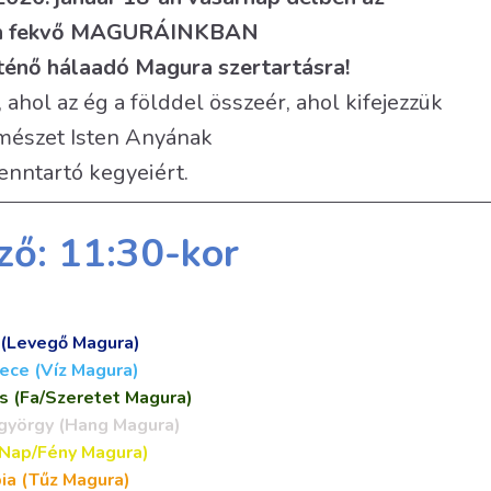
yén fekvő MAGURÁINKBAN
rténő hálaadó Magura szertartásra!
hol az ég a földdel összeér, ahol kifejezzük
mészet Isten Anyának
fenntartó kegyeiért.
ző: 11:30-kor
(Levegő Magura)
ece (Víz Magura)
 (Fa/Szeretet Magura)
györgy (Hang Magura)
Nap/Fény Magura)
ia (Tűz Magura)