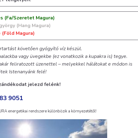
s (Fa/Szeretet Magura)
györgy (Hang Magura)
 (Föld Magura)
artást követően gyógyító víz készül.
 palackba vagy üvegekbe (ez vonatkozik a kupakra is) tegye.
kár feliratozott üzenettel – melyekkel hálátokat e módon is
itek Istenanyánk felé!
zándékodat jelezd felénk!
283 9051
RA energetikai rendszere különbözik a környezetétől!