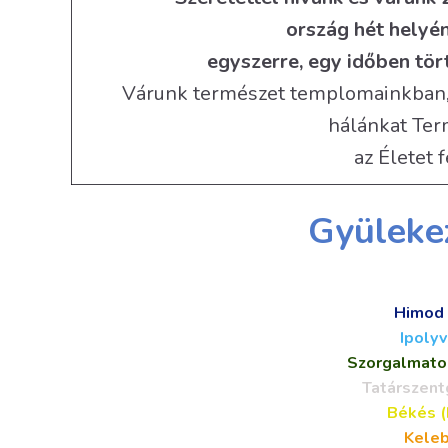
ország hét hel
egyszerre, egy időben tö
Várunk természet templomainkban, a
hálánkat Ter
az Életet 
Gyüleke
Himod 
Ipolyv
Szorgalmatos
Tatárszent
Békés (
Keleb