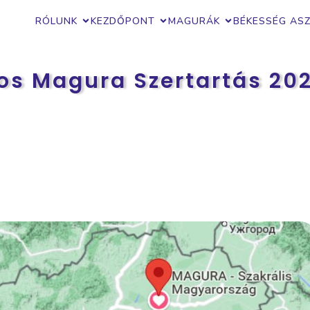
RÓLUNK
KEZDŐPONT
MAGURÁK
BÉKESSÉG AS
os Magura Szertartás 2026