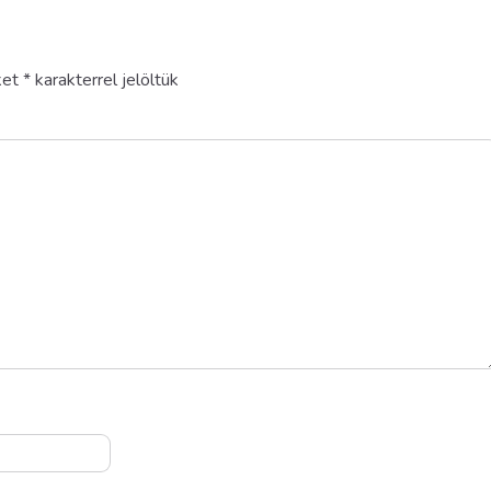
ket
*
karakterrel jelöltük