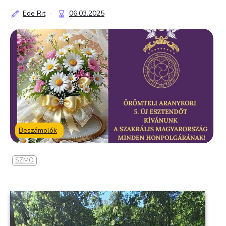
Ede Rit
06.03.2025
-
Beszámolók
SZMO