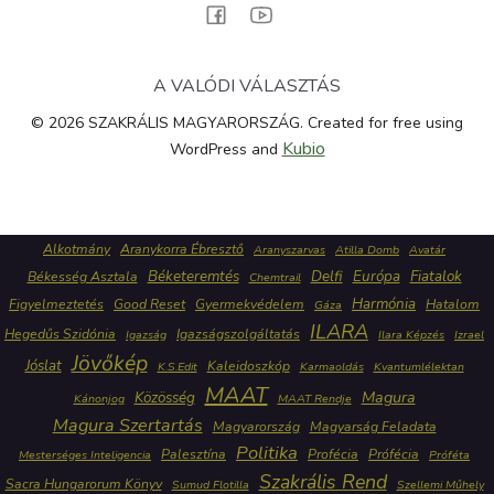
A VALÓDI VÁLASZTÁS
© 2026 SZAKRÁLIS MAGYARORSZÁG. Created for free using
Kubio
WordPress and
Alkotmány
Aranykorra Ébresztő
Aranyszarvas
Atilla Domb
Avatár
Béketeremtés
Delfi
Európa
Fiatalok
Békesség Asztala
Chemtrail
Harmónia
Figyelmeztetés
Good Reset
Gyermekvédelem
Hatalom
Gáza
ILARA
Hegedűs Szidónia
Igazságszolgáltatás
Igazság
Ilara Képzés
Izrael
Jövőkép
Jóslat
Kaleidoszkóp
K.S.Edit
Karmaoldás
Kvantumlélektan
MAAT
Közösség
Magura
Kánonjog
MAAT Rendje
Magura Szertartás
Magyarország
Magyarság Feladata
Politika
Palesztína
Profécia
Prófécia
Mesterséges Inteligencia
Próféta
Szakrális Rend
Sacra Hungarorum Könyv
Sumud Flotilla
Szellemi Műhely