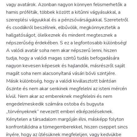
vagy avatárok. Azonban nagyon könnyen felismerhetők a
hamis próféták, többek között a kitűnni vágyásukkal, a
szereplési vágyukkal és a pénzsóvárságukkal. Szeretetről
és csodákról beszélnek, elbűvölik, megkönnyeztetik a
hallgatóságot, ölelkeznek és mindent megtesznek a
népszerűség érdekében. S ez a legfontosabb különbség!
A valódi avatár soha nem akar népszerű lenni, hiszen
tudja, hogy a valódi magas szintű tudás befogadására
nagyon kevesen képesek és hajlandók, másrészről saját
magát soha nem alacsonyítaná vásári bóvli szintjére.
Másik különbség, hogy a valódi kiválasztott bántóan
őszinte és nem akar senkinek megfelelni az isteni mércén
kívül. Nem akar az embereknek megfelelni és nem
engedelmeskedik számára ostoba és bugyuta
„törvényeknek” nevezett emberi elképzeléseknek.
Kénytelen a társadalom margóján élni, másképp folyton
konfrontálódna a tömegemberekkel, hiszen cseppet sincs
ínyére, hogy az ízlésüknek megfeleljen, vagy kedvükbe