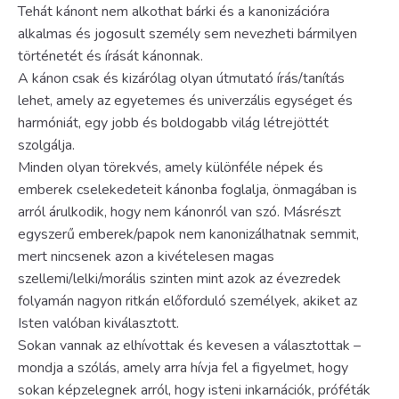
Tehát kánont nem alkothat bárki és a kanonizációra
alkalmas és jogosult személy sem nevezheti bármilyen
történetét és írását kánonnak.
A kánon csak és kizárólag olyan útmutató írás/tanítás
lehet, amely az egyetemes és univerzális egységet és
harmóniát, egy jobb és boldogabb világ létrejöttét
szolgálja.
Minden olyan törekvés, amely különféle népek és
emberek cselekedeteit kánonba foglalja, önmagában is
arról árulkodik, hogy nem kánonról van szó. Másrészt
egyszerű emberek/papok nem kanonizálhatnak semmit,
mert nincsenek azon a kivételesen magas
szellemi/lelki/morális szinten mint azok az évezredek
folyamán nagyon ritkán előforduló személyek, akiket az
Isten valóban kiválasztott.
Sokan vannak az elhívottak és kevesen a választottak –
mondja a szólás, amely arra hívja fel a figyelmet, hogy
sokan képzelegnek arról, hogy isteni inkarnációk, próféták