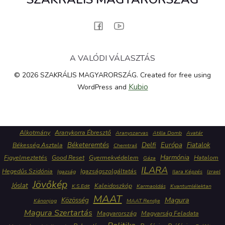
A VALÓDI VÁLASZTÁS
© 2026 SZAKRÁLIS MAGYARORSZÁG. Created for free using
Kubio
WordPress and
Alkotmány
Aranykorra Ébresztő
Aranyszarvas
Atilla Domb
Avatár
Béketeremtés
Delfi
Európa
Fiatalok
Békesség Asztala
Chemtrail
Harmónia
Figyelmeztetés
Good Reset
Gyermekvédelem
Hatalom
Gáza
ILARA
Hegedűs Szidónia
Igazságszolgáltatás
Igazság
Ilara Képzés
Izrael
Jövőkép
Jóslat
Kaleidoszkóp
K.S.Edit
Karmaoldás
Kvantumlélektan
MAAT
Közösség
Magura
Kánonjog
MAAT Rendje
Magura Szertartás
Magyarország
Magyarság Feladata