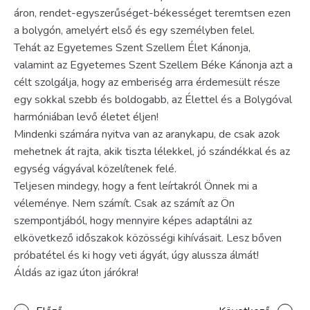
áron, rendet-egyszerűséget-békességet teremtsen ezen
a bolygón, amelyért első és egy személyben felel.
Tehát az Egyetemes Szent Szellem Élet Kánonja,
valamint az Egyetemes Szent Szellem Béke Kánonja azt a
célt szolgálja, hogy az emberiség arra érdemesült része
egy sokkal szebb és boldogabb, az Élettel és a Bolygóval
harmóniában levő életet éljen!
Mindenki számára nyitva van az aranykapu, de csak azok
mehetnek át rajta, akik tiszta lélekkel, jó szándékkal és az
egység vágyával közelítenek felé.
Teljesen mindegy, hogy a fent leírtakról Önnek mi a
véleménye. Nem számít. Csak az számít az Ön
szempontjából, hogy mennyire képes adaptálni az
elkövetkező időszakok közösségi kihívásait. Lesz bőven
próbatétel és ki hogy veti ágyát, úgy alussza álmát!
Áldás az igaz úton járókra!