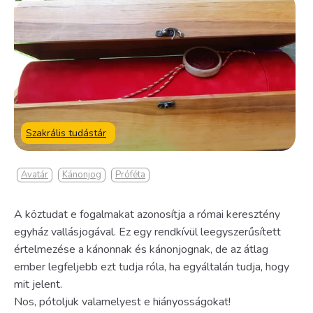
Szakrális tudástár
Avatár
Kánonjog
Próféta
A köztudat e fogalmakat azonosítja a római keresztény
egyház vallásjogával. Ez egy rendkívül leegyszerűsített
értelmezése a kánonnak és kánonjognak, de az átlag
ember legfeljebb ezt tudja róla, ha egyáltalán tudja, hogy
mit jelent.
Nos, pótoljuk valamelyest e hiányosságokat!