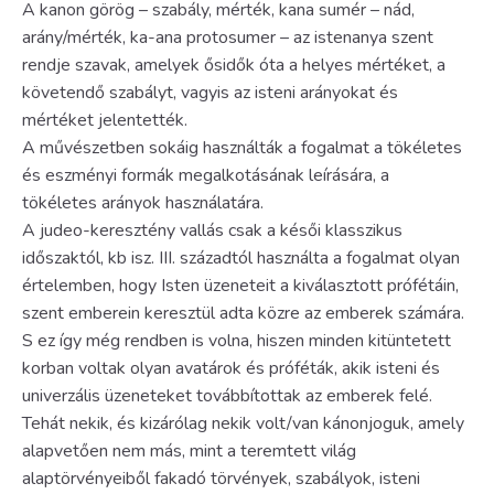
A kanon görög – szabály, mérték, kana sumér – nád,
arány/mérték, ka-ana protosumer – az istenanya szent
rendje szavak, amelyek ősidők óta a helyes mértéket, a
követendő szabályt, vagyis az isteni arányokat és
mértéket jelentették.
A művészetben sokáig használták a fogalmat a tökéletes
és eszményi formák megalkotásának leírására, a
tökéletes arányok használatára.
A judeo-keresztény vallás csak a késői klasszikus
időszaktól, kb isz. III. századtól használta a fogalmat olyan
értelemben, hogy Isten üzeneteit a kiválasztott prófétáin,
szent emberein keresztül adta közre az emberek számára.
S ez így még rendben is volna, hiszen minden kitüntetett
korban voltak olyan avatárok és próféták, akik isteni és
univerzális üzeneteket továbbítottak az emberek felé.
Tehát nekik, és kizárólag nekik volt/van kánonjoguk, amely
alapvetően nem más, mint a teremtett világ
alaptörvényeiből fakadó törvények, szabályok, isteni