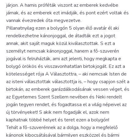
járjon. A hamis próféták viszont az emberek kedvébe
járnak, és az emberek ezt imádják, és pont ezért voltak és
vannak évezredek óta megvezetve.
Pillanatnyilag ezen a bolygón 5 olyan élő avatár él aki
rendelkezhetne kánonjoggal, de átadták ezt a jogot
annak, akit saját maguk közül kiválasztottak. S ezt a
személyt nemcsak kánonjoggal, hanem a fő-szuverén
jogával is felruházták, ami azt jelenti, hogy megkapta e
bolygó örökös és visszavonhatatlan birtokjogát. Ez azt a
kötelességet rója A Választottra, – aki nemcsak Isten de
az isteni választottak választottja is, – hogy csapjon szét a
birtokán, az emberek garázdálkodásának vessen véget, és
az Egyetemes Szent Szellem nevében és Neki rendelt
jogán tegyen rendet, és fogadtassa el a világ népeivel az
új törvényeket! S akik nem fogadják el, azok nem
kaphatnak többé helyet és teret ezen a bolygón!
Tehát a fő-szuverénnek az a dolga, hogy a megfelelő
kánonok kibocsátásával bármilyen eszközzel és bármi