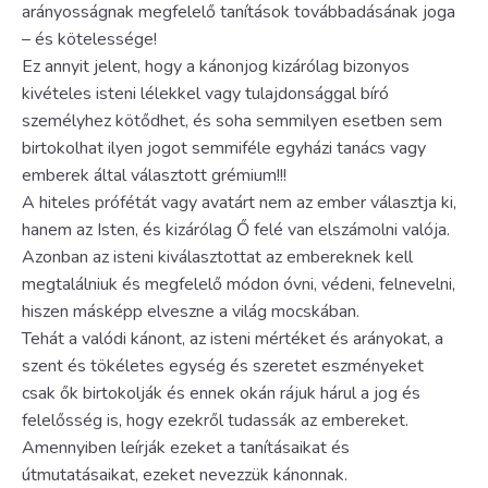
arányosságnak megfelelő tanítások továbbadásának joga
– és kötelessége!
Ez annyit jelent, hogy a kánonjog kizárólag bizonyos
kivételes isteni lélekkel vagy tulajdonsággal bíró
személyhez kötődhet, és soha semmilyen esetben sem
birtokolhat ilyen jogot semmiféle egyházi tanács vagy
emberek által választott grémium!!!
A hiteles prófétát vagy avatárt nem az ember választja ki,
hanem az Isten, és kizárólag Ő felé van elszámolni valója.
Azonban az isteni kiválasztottat az embereknek kell
megtalálniuk és megfelelő módon óvni, védeni, felnevelni,
hiszen másképp elveszne a világ mocskában.
Tehát a valódi kánont, az isteni mértéket és arányokat, a
szent és tökéletes egység és szeretet eszményeket
csak ők birtokolják és ennek okán rájuk hárul a jog és
felelősség is, hogy ezekről tudassák az embereket.
Amennyiben leírják ezeket a tanításaikat és
útmutatásaikat, ezeket nevezzük kánonnak.