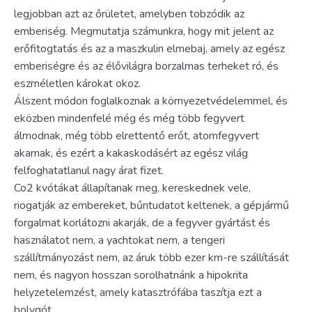
legjobban azt az őrületet, amelyben tobzódik az
emberiség. Megmutatja számunkra, hogy mit jelent az
erőfitogtatás és az a maszkulin elmebaj, amely az egész
emberiségre és az élővilágra borzalmas terheket ró, és
eszméletlen károkat okoz.
Álszent módon foglalkoznak a környezetvédelemmel, és
eközben mindenfelé még és még több fegyvert
álmodnak, még több elrettentő erőt, atomfegyvert
akarnak, és ezért a kakaskodásért az egész világ
felfoghatatlanul nagy árat fizet.
Co2 kvótákat állapítanak meg, kereskednek vele,
riogatják az embereket, bűntudatot keltenek, a gépjármű
forgalmat korlátozni akarják, de a fegyver gyártást és
használatot nem, a yachtokat nem, a tengeri
szállítmányozást nem, az áruk több ezer km-re szállítását
nem, és nagyon hosszan sorolhatnánk a hipokrita
helyzetelemzést, amely katasztrófába taszítja ezt a
bolygót.