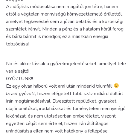
Az időjárás módosulása nem magától jön létre, hanem
ettől a végtelen mennyiségű környezetterhelő őrülettől,
amelyet legkevésbé sem a józan belátás és a közösségi
szemlélet irányít. Minden a pénz és a hatalom körül forog
és bárki bármit is mondjon; ez a maszkulin energia
tobzódása!
No és akkor lássuk a győzelmi jelentéseket, amellyel tele
van a sajtó!
GYŐZTÜNK!!
Ez egy olyan háború volt ami után mindenki triumfál!
Izrael győzött,
hiszen elégetett több száz milliárd dollárt
Irán megtámadásával. Elveszített repülőket, gyárakat,
olajfinomítókat, irodaházakat és töménytelen mennyiségű
lakóházat, és nem utolsósorban emberéletet, viszont
egyetlen célját sem érte el, hiszen Irán állítólagos
urándúsítása ellen nem volt hatékony a fellépése.