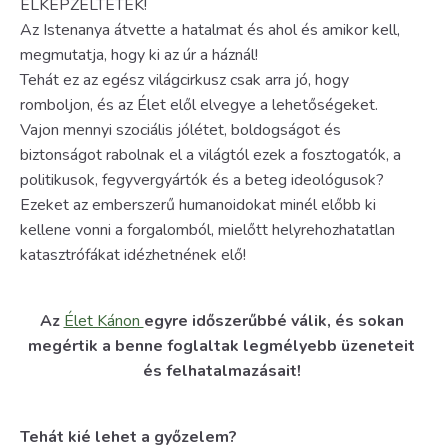
ELKÉPZELTÉTEK!
Az Istenanya átvette a hatalmat és ahol és amikor kell,
megmutatja, hogy ki az úr a háznál!
Tehát ez az egész világcirkusz csak arra jó, hogy
romboljon, és az Élet elől elvegye a lehetőségeket.
Vajon mennyi szociális jólétet, boldogságot és
biztonságot rabolnak el a világtól ezek a fosztogatók, a
politikusok, fegyvergyártók és a beteg ideológusok?
Ezeket az emberszerű humanoidokat minél előbb ki
kellene vonni a forgalomból, mielőtt helyrehozhatatlan
katasztrófákat idézhetnének elő!
Az
Élet Kánon
egyre időszerűbbé válik, és sokan
megértik a benne foglaltak legmélyebb üzeneteit
és felhatalmazásait!
Tehát kié lehet a győzelem?