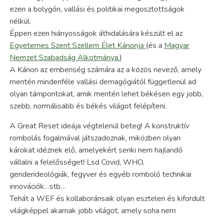
ezen a bolygón, vallási és politikai megosztottságok
nélkül.
Éppen ezen hiányosságok áthidalására készült el az
Egyetemes Szent Szellem Élet Kánonja
(és a
Magyar
Nemzet Szabadság Alkotmánya.
)
A Kánon az emberiség számára az a közös nevező, amely
mentén mindenféle vallási demagógiától függetlenül ad
olyan támpontokat, amik mentén lehet békésen egy jobb,
szebb, normálisabb és békés világot felépíteni.
A Great Reset ideája végtelenül beteg! A konstruktív
rombolás fogalmával játszadoznak, miközben olyan
károkat idéznek elő, amelyekért senki nem hajlandó
vállalni a felelősséget! Lsd Covid, WHO,
genderideológiák, fegyver és egyéb romboló technikai
innovációk…stb…
Tehát a WEF és kollaboránsaik olyan esztelen és kifordult
világképpel akarnak jobb világot, amely soha nem