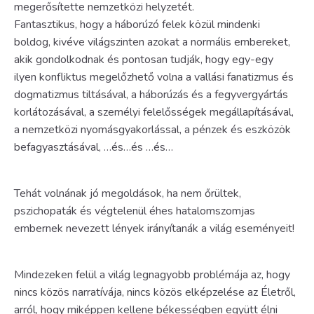
megerősítette nemzetközi helyzetét.
Fantasztikus, hogy a háborúzó felek közül mindenki
boldog, kivéve világszinten azokat a normális embereket,
akik gondolkodnak és pontosan tudják, hogy egy-egy
ilyen konfliktus megelőzhető volna a vallási fanatizmus és
dogmatizmus tiltásával, a háborúzás és a fegyvergyártás
korlátozásával, a személyi felelősségek megállapításával,
a nemzetközi nyomásgyakorlással, a pénzek és eszközök
befagyasztásával, …és…és …és…
Tehát volnának jó megoldások, ha nem őrültek,
pszichopaták és végtelenül éhes hatalomszomjas
embernek nevezett lények irányítanák a világ eseményeit!
Mindezeken felül a világ legnagyobb problémája az, hogy
nincs közös narratívája, nincs közös elképzelése az Életről,
arról, hogy miképpen kellene békességben együtt élni