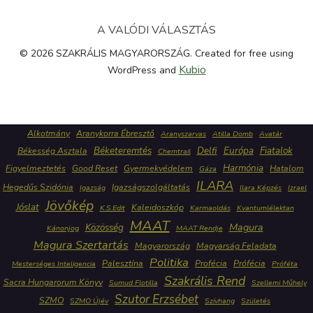
A VALÓDI VÁLASZTÁS
© 2026 SZAKRÁLIS MAGYARORSZÁG. Created for free using
Kubio
WordPress and
Alkotmány
Aranykorra Ébresztő
Aranyszarvas
Atilla Domb
Avatár
Béketeremtés
Delfi
Európa
Fiatalok
Békesség Asztala
Chemtrail
Harmónia
Figyelmeztetés
Good Reset
Gyermekvédelem
Hatalom
Gáza
ILARA
Hegedűs Szidónia
Igazságszolgáltatás
Igazság
Ilara Képzés
Izrael
Jövőkép
Jóslat
Kaleidoszkóp
K.S.Edit
Karmaoldás
Kvantumlélektan
MAAT
Közösség
Magura
Kánonjog
MAAT Rendje
Magura Szertartás
Magyarország
Magyarság Feladata
Politika
Palesztína
Profécia
Prófécia
Mesterséges Inteligencia
Próféta
Szakrális Rend
Sacra Hungarorum Könyv
Sumud Flotilla
Szellemi Műhely
Szutor Erzsébet
SZMO
SZMO Újév
Szívhang
Születés