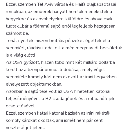
Ezzel szemben Tel Aviv városa és Haifa olajkapacitásai
romokban, az emberek hanyatt homlok menekültek a
hegyekbe és az óvóhelyekre, külföldre és ahova csak
tudtak…bár a főáramú sajtó erről legfeljebb hézagosan
számolt be.
Tehát nyertek, hiszen brutális pénzeket égettek el a
semmiért, ráadásul oda lett a még megmaradt becsületük
is a világ előtt!
Az USA győzött
, hiszen több mint két milliárd dollárba
került az a tizenpár bomba ledobása, amely végül
semmiféle komoly kárt nem okozott az iráni hegyekben
elhelyezett objektumokban.
Azonban a sajtó tele volt az USA hihetetlen katonai
teljesítményével, a B2 csodagépek és a robbanófejek
ecsetelésével.
Ezzel szemben katari katonai bázisán az iráni rakéták
komoly károkat okoztak, ami ismét nem pár cent
veszteséget jelent.