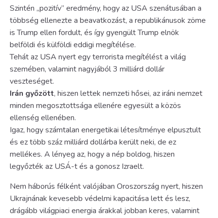
Szintén „pozitív” eredmény, hogy az USA szenátusában a
többség ellenezte a beavatkozást, a republikánusok zöme
is Trump ellen fordult, és így gyengült Trump elnök
belföldi és külföldi eddigi megítélése.
Tehát az USA nyert egy terrorista megítélést a világ
szemében, valamint nagyjából 3 milliárd dollár
veszteséget.
Irán győzött
, hiszen lettek nemzeti hősei, az iráni nemzet
minden megosztottsága ellenére egyesült a közös
ellenség ellenében.
Igaz, hogy számtalan energetikai létesítménye elpusztult
és ez több száz milliárd dollárba került neki, de ez
mellékes. A lényeg az, hogy a nép boldog, hiszen
legyőzték az USÁ-t és a gonosz Izraelt.
Nem háborús félként valójában Oroszország nyert, hiszen
Ukrajnának kevesebb védelmi kapacitása lett és lesz,
drágább világpiaci energia árakkal jobban keres, valamint