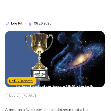
Ede Rit
06.26.2025
-
ILARA üzenetei
Háború
Politika
A mostani közel keleti összeütközés mutatja be