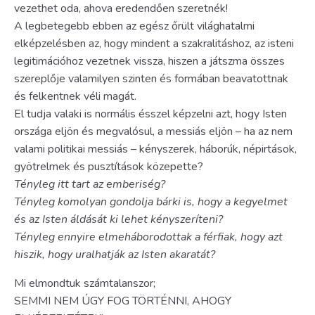
vezethet oda, ahova eredendően szeretnék!
A legbetegebb ebben az egész őrült világhatalmi
elképzelésben az, hogy mindent a szakralitáshoz, az isteni
legitimációhoz vezetnek vissza, hiszen a játszma összes
szereplője valamilyen szinten és formában beavatottnak
és felkentnek véli magát.
El tudja valaki is normális ésszel képzelni azt, hogy Isten
országa eljön és megvalósul, a messiás eljön – ha az nem
valami politikai messiás – kényszerek, háborúk, népirtások,
gyötrelmek és pusztítások közepette?
Tényleg itt tart az emberiség?
Tényleg komolyan gondolja bárki is, hogy a kegyelmet
és az Isten áldását ki lehet kényszeríteni?
Tényleg ennyire elmeháborodottak a férfiak, hogy azt
hiszik, hogy uralhatják az Isten akaratát?
Mi elmondtuk számtalanszor;
SEMMI NEM ÚGY FOG TÖRTÉNNI, AHOGY