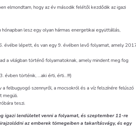
ben elmondtam, hogy az év második felétől kezdődik az igazi
 hónapban lesz egy olyan hármas energetikai együttállás,
. évébe lépett, és van egy 9. évében levő folyamat, amely 2017
t ad a világban történő folyamatoknak, amely mindent meg fog
évben történik, …aki érti, érti…!!!)
a felbugyogó szennyről, a mocsokról és a víz felszínére felúszó
t megüli.
óbára teszi.
og igazi lendületet venni a folyamat, és szeptember 11-re
irajzolódni az emberek tömegeiben a takarításvágy, és egy