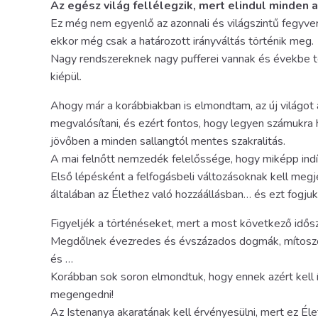
Az egész világ fellélegzik, mert elindul minden 
Ez még nem egyenlő az azonnali és világszintű fegyver
ekkor még csak a határozott irányváltás történik meg.
Nagy rendszereknek nagy pufferei vannak és évekbe te
kiépül.
Ahogy már a korábbiakban is elmondtam, az új világot 
megvalósítani, és ezért fontos, hogy legyen számukra 
jövőben a minden sallangtól mentes szakralitás.
A mai felnőtt nemzedék felelőssége, hogy miképp indít
Első lépésként a felfogásbeli változásoknak kell megj
általában az Élethez való hozzáállásban… és ezt fogjuk
Figyeljék a történéseket, mert a most következő idős
Megdőlnek évezredes és évszázados dogmák, mítoszok,
és …
Korábban sok soron elmondtuk, hogy ennek azért kell 
megengedni!
Az Istenanya akaratának kell érvényesülni, mert ez Él