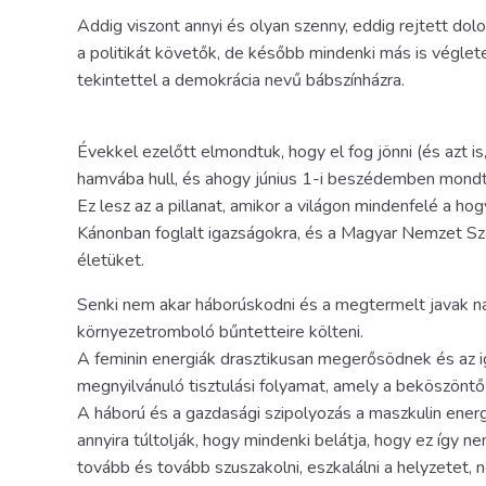
Addig viszont annyi és olyan szenny, eddig rejtett dolo
a politikát követők, de később mindenki más is véglet
tekintettel a demokrácia nevű bábszínházra.
Évekkel ezelőtt elmondtuk, hogy el fog jönni (és azt i
hamvába hull, és ahogy június 1-i beszédemben mondt
Ez lesz az a pillanat, amikor a világon mindenfelé a h
Kánonban foglalt igazságokra, és a Magyar Nemzet Sz
életüket.
Senki nem akar háborúskodni és a megtermelt javak nag
környezetromboló bűntetteire költeni.
A feminin energiák drasztikusan megerősödnek és az iga
megnyilvánuló tisztulási folyamat, amely a beköszöntő 
A háború és a gazdasági szipolyozás a maszkulin ener
annyira túltolják, hogy mindenki belátja, hogy ez így
tovább és tovább szuszakolni, eszkalálni a helyzetet