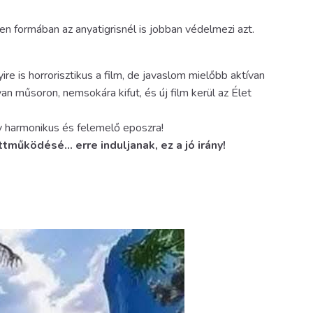
en formában az anyatigrisnél is jobban védelmezi azt.
re is horrorisztikus a film, de javaslom mielőbb aktívan
n műsoron, nemsokára kifut, és új film kerül az Élet
gy harmonikus és felemelő eposzra!
tműködésé… erre induljanak, ez a jó irány!