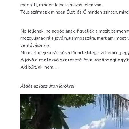
megtett, minden felhatalmazás jelen van.
Tőle származik minden Élet, és Ő minden szinten, mind
Ne féljenek, ne aggódjanak, figyeljék a mozit bármennyi
mozduljanak rá a jövő hullámhosszára, mert ami most va
vetítővásznára!
Nem árt idejekorán készülődni lelkileg, szellemileg e
A jövő a cselekvő szereteté és a közösségi együt
Aki bújt, aki nem, …
Áldás az igaz úton járókra!