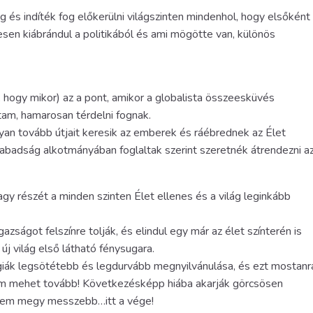
g és indíték fog előkerülni világszinten mindenhol, hogy elsőként
esen kiábrándul a politikából és ami mögötte van, különös
s, hogy mikor) az a pont, amikor a globalista összeesküvés
am, hamarosan térdelni fognak.
ogyan tovább útjait keresik az emberek és ráébrednek az Élet
abadság alkotmányában foglaltak szerint szeretnék átrendezni a
y részét a minden szinten Élet ellenes és a világ leginkább
zságot felszínre tolják, és elindul egy már az élet színterén is
új világ első látható fénysugara.
giák legsötétebb és legdurvább megnyilvánulása, és ezt mostanr
 nem mehet tovább! Következésképp hiába akarják görcsösen
, nem megy messzebb…itt a vége!