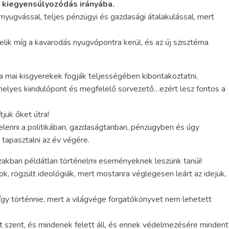
a kiegyensúlyozódás irányába.
nyugvással, teljes pénzügyi és gazdasági átalakulással, mert
lik míg a kavarodás nyugvópontra kerül, és az új szisztéma
a mai kisgyerekek fogják teljességében kibontakoztatni,
helyes kiindulópont és megfelelő sorvezető…ezért lesz fontos a
juk őket útra!
elenni a politikában, gazdaságtanban, pénzügyben és úgy
 tapasztalni az év végére.
zakban példátlan történelmi eseményeknek leszünk tanúi!
 rögzült ideológiák, mert mostanra véglegesen leárt az idejük,
így történnie, mert a világvége forgatókönyvet nem lehetett
et szent, és mindenek felett áll, és ennek védelmezésére mindent