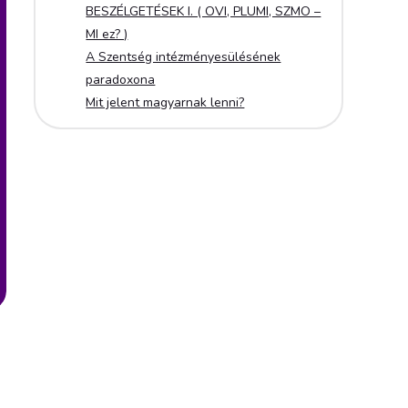
BESZÉLGETÉSEK I. ( OVI, PLUMI, SZMO –
MI ez? )
A Szentség intézményesülésének
paradoxona
Mit jelent magyarnak lenni?