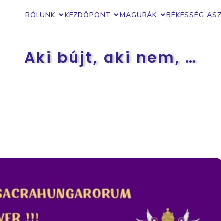
RÓLUNK
KEZDŐPONT
MAGURÁK
BÉKESSÉG AS
Aki bújt, aki nem, …