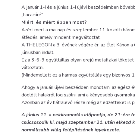
A január 1-i és a június 1-i újévi beszédeimben bőveb
„hacacáré”.
Miért, és miért éppen most?
Azért mert a mai nap és szeptember 11. közötti három
átfedés, amely mindent megváltoztat.
A THELEGON a 3. évének végére ér, az Élet Kánon a 6
júniusban indult.
Ez a 3-6-9 együttállás olyan erejű metafizikai lökete
változtatni.
(Mindemellett ez a hármas együttállás egy bizonyos 13. 
Ahogy a januári újévi beszédben mondtam, az egész év 
döglött halakról fog szólni, ami a kényesebb gyomroka
Azonban az év hátralevő része még az edzetteket is pr
A június 11. a nekiiramodás időpontja, de 21-ére f
csúcsosodik ki, majd szeptember 21. után elkezd k
normálisabb világ felépítésének igyekezete.