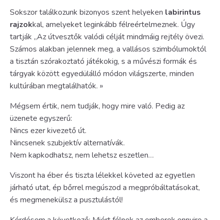
Sokszor találkozunk bizonyos szent helyeken
labirintus
rajzok
kal, amelyeket leginkább félreértelmeznek. Úgy
tartják „Az útvesztők valódi célját mindmáig rejtély övezi.
Számos alakban jelennek meg, a vallásos szimbólumoktól
a tisztán szórakoztató játékokig, s a művészi formák és
tárgyak között egyedülálló módon világszerte, minden
kultúrában megtalálhatók. »
Mégsem értik, nem tudják, hogy mire való. Pedig az
üzenete egyszerű:
Nincs ezer kivezető út.
Nincsenek szubjektív alternatívák.
Nem kapkodhatsz, nem lehetsz eszetlen…
Viszont ha éber és tiszta lélekkel követed az egyetlen
járható utat, ép bőrrel megúszod a megpróbáltatásokat,
és megmenekülsz a pusztulástól!
Kérdésem a következő: Miért félnek az emberek ennyire a