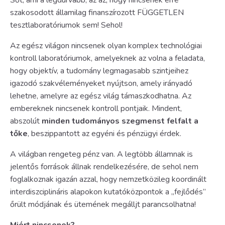
szakosodott államilag finanszírozott FÜGGETLEN
tesztlaboratóriumok sem! Sehol!
Az egész világon nincsenek olyan komplex technológiai
kontroll laboratóriumok, amelyeknek az volna a feladata,
hogy objektív, a tudomány legmagasabb szintjeihez
igazodó szakvéleményeket nyújtson, amely irányadó
lehetne, amelyre az egész világ támaszkodhatna. Az
embereknek nincsenek kontroll pontjaik. Mindent,
abszolút
minden tudományos szegmenst felfalt a
tőke
, beszippantott az egyéni és pénzügyi érdek.
A világban rengeteg pénz van. A legtöbb államnak is
jelentős források állnak rendelkezésére, de sehol nem
foglalkoznak igazán azzal, hogy nemzetközileg koordinált
interdiszciplináris alapokon kutatóközpontok a „fejlődés”
őrült módjának és ütemének megálljt parancsolhatna!
Miért nincsenek?