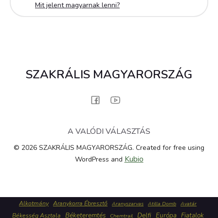
Mit jelent magyarnak lenni?
SZAKRÁLIS MAGYARORSZÁG
A VALÓDI VÁLASZTÁS
© 2026 SZAKRÁLIS MAGYARORSZÁG. Created for free using
Kubio
WordPress and
Alkotmány
Aranykorra Ébresztő
Aranyszarvas
Atilla Domb
Avatár
Béketeremtés
Delfi
Európa
Fiatalok
Békesség Asztala
Chemtrail