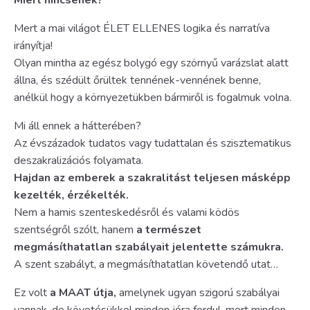
Mert a mai világot ÉLET ELLENES logika és narratíva
irányítja!
Olyan mintha az egész bolygó egy szörnyű varázslat alatt
állna, és szédült őrültek tennének-vennének benne,
anélkül hogy a környezetükben bármiről is fogalmuk volna.
Mi áll ennek a hátterében?
Az évszázadok tudatos vagy tudattalan és szisztematikus
deszakralizációs folyamata.
Hajdan az emberek a szakralitást teljesen másképp
kezelték, érzékelték.
Nem a hamis szenteskedésről és valami ködös
szentségről szólt, hanem
a természet
megmásíthatatlan szabályait jelentette számukra.
A szent szabályt, a megmásíthatatlan követendő utat…
Ez volt
a MAAT útja,
amelynek ugyan szigorú szabályai
vannak, de követésükkel minden jóra fordul, mert minden