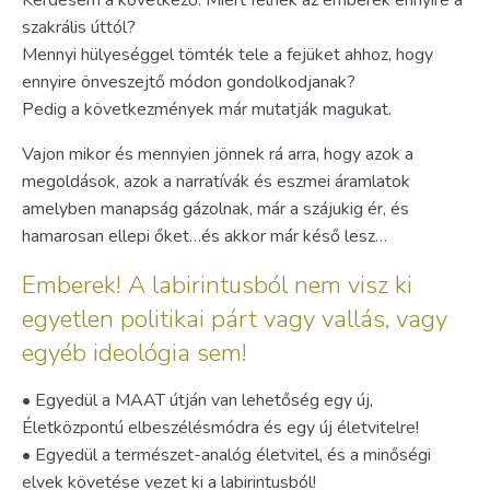
szakrális úttól?
Mennyi hülyeséggel tömték tele a fejüket ahhoz, hogy
ennyire önveszejtő módon gondolkodjanak?
Pedig a következmények már mutatják magukat.
Vajon mikor és mennyien jönnek rá arra, hogy azok a
megoldások, azok a narratívák és eszmei áramlatok
amelyben manapság gázolnak, már a szájukig ér, és
hamarosan ellepi őket…és akkor már késő lesz…
Emberek! A labirintusból nem visz ki
egyetlen politikai párt vagy vallás, vagy
egyéb ideológia sem!
• Egyedül a MAAT útján van lehetőség egy új,
Életközpontú elbeszélésmódra és egy új életvitelre!
• Egyedül a természet-analóg életvitel, és a minőségi
elvek követése vezet ki a labirintusból!