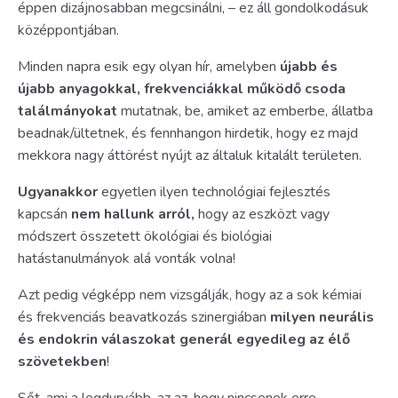
éppen dizájnosabban megcsinálni, – ez áll gondolkodásuk
középpontjában.
Minden napra esik egy olyan hír, amelyben
újabb és
újabb anyagokkal, frekvenciákkal működő csoda
találmányokat
mutatnak, be, amiket az emberbe, állatba
beadnak/ültetnek, és fennhangon hirdetik, hogy ez majd
mekkora nagy áttörést nyújt az általuk kitalált területen.
Ugyanakkor
egyetlen ilyen technológiai fejlesztés
kapcsán
nem hallunk arról,
hogy az eszközt vagy
módszert összetett ökológiai és biológiai
hatástanulmányok alá vonták volna!
Azt pedig végképp nem vizsgálják, hogy az a sok kémiai
és frekvenciás beavatkozás szinergiában
milyen neurális
és endokrin válaszokat generál egyedileg az élő
szövetekben
!
Sőt, ami a legdurvább, az az, hogy nincsenek erre