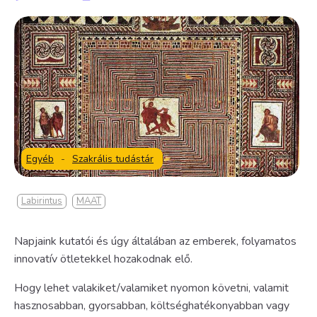
Egyéb
-
Szakrális tudástár
Labirintus
MAAT
Napjaink kutatói és úgy általában az emberek, folyamatos
innovatív ötletekkel hozakodnak elő.
Hogy lehet valakiket/valamiket nyomon követni, valamit
hasznosabban, gyorsabban, költséghatékonyabban vagy