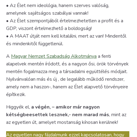
• Az Élet nem ideológia, hanem szerves valóság,
amelynek sajátságos szabályai vannak!
• Az Élet szempontjából értelmezhetetlen a profit és a
GDP, viszont értelmezhető a boldogság!
• A MAAT útját nem kell kitalálni, mert az van! Mindentől
és mindenkitől függetlenül.
A
Magyar Nemzet Szabadság Alkotmánya
a fenti
alapelvek mentén íródott, és a nagyon ősi, örök törvények
mentén fogalmazza meg a társadalmi együttélés módjait.
Nyilvánvalóan más és új , de legalább működő rendszer,
amely nem a haszon-, hanem az Élet alapvető törvényeire
építkezik.
Higgyék el,
a végén, – amikor már nagyon
kétségbeesettek lesznek,- nem marad más
, mint az
az egyetlen út, amelyet mostanság kínosan kerülnek!
Az egyetlen nagy fájdalmunk ezzel kapcsolatosan, hogy