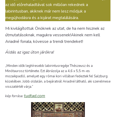
az idő előrehaladtával sok millióan rekednek a
labirintusban, akiknek már nem lesz módjuk a
megújhodásra és a kijárat megtalálására.
Mi kivilágítottuk Önöknek az utat, de ha nem hisznek az
útmutatásoknak, magukra vessenek!Akinek nem kell
Ariadné fonala, kövesse a trendi trendeket!
Áldás az igaz úton járókra!
„Minden idők leghíresebb labirintusregéje Thészeusz és a
Minótaurosz története. Ezt ábrázolja az a 4,6 x 5,5 m-es
mozaikpadló, amelyet egy római kori villában fedeztek fel Salzburg
közelében. Jobb oldalán, a bejáratnál Ariadné látható, aki szerelmese
visszatértét várja.”
tudtad.com
kép forrása: