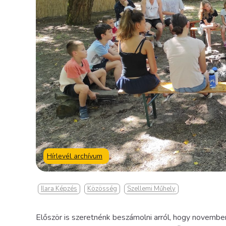
Hírlevél archívum
Ilara Képzés
Közösség
Szellemi Műhely
Először is szeretnénk beszámolni arról, hogy november