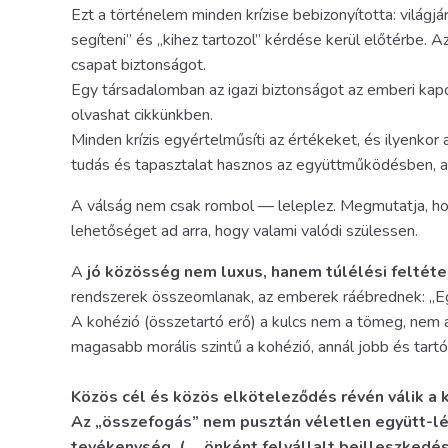
Ezt a történelem minden krízise bebizonyította: világj
segíteni” és „kihez tartozol” kérdése kerül előtérbe. A
csapat biztonságot.
Egy társadalomban az igazi biztonságot az emberi ka
olvashat cikkünkben.
Minden krízis egyértelműsíti az értékeket, és ilyenkor 
tudás és tapasztalat hasznos az együttműködésben, a 
A válság nem csak rombol — leleplez. Megmutatja, hogy
lehetőséget ad arra, hogy valami valódi szülessen.
A
jó közösség nem luxus, hanem túlélési feltéte
rendszerek összeomlanak, az emberek ráébrednek: „E
A kohézió (összetartó erő) a kulcs nem a tömeg, ne
magasabb morális szintű a kohézió, annál jobb és tar
Közös cél és közös elköteleződés révén válik a 
Az „összefogás” nem pusztán véletlen együtt-lé
tevékenység. („…önként felvállalt beilleszkedé