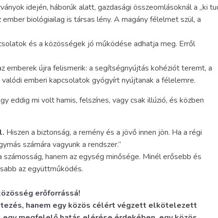
árványok idején, háborúk alatt, gazdasági összeomlásoknál a „ki tu
z ember biológiailag is társas lény. A magány félelmet szül, a
pcsolatok és a közösségek jó működése adhatja meg. Erről
az emberek újra felismerik: a segítségnyújtás kohéziót teremt, a
valódi emberi kapcsolatok gyógyírt nyújtanak a félelemre.
 eddig mi volt hamis, felszínes, vagy csak illúzió, és közben
l.
Hiszen a biztonság, a remény és a jövő innen jön. Ha a régi
gymás számára vagyunk a rendszer.”
m a számosság, hanem az egység minősége. Minél erősebb és
tósabb az együttműködés.
közösség erőforrássá!
tezés, hanem egy közös célért végzett elkötelezett
s egy megfelelő hatás elérése érdekében, egy közös