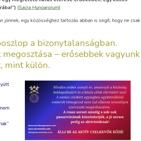
rába!”)
(
Sacra Hungarorum
)
n jönnek, egy közösséghez tartozás abban is segít, hogy ne csak
óoszlop a bizonytalanságban.
ek megosztása – erősebbek vagyunk
, mint külön.
gyütt
anem
nak”