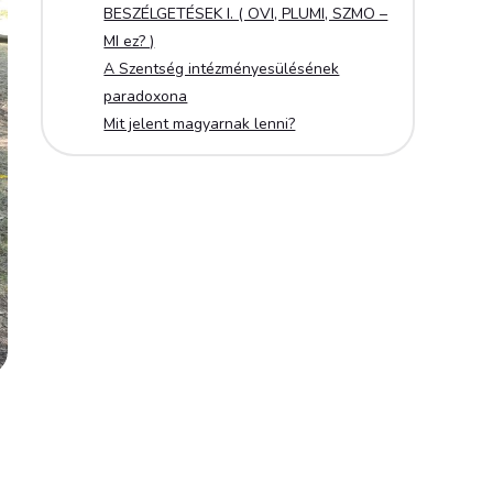
BESZÉLGETÉSEK I. ( OVI, PLUMI, SZMO –
MI ez? )
A Szentség intézményesülésének
paradoxona
Mit jelent magyarnak lenni?