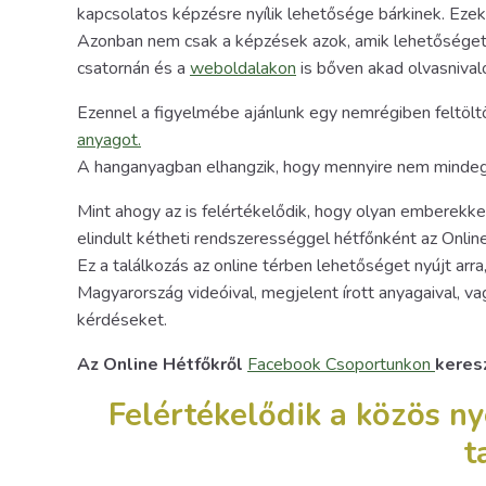
kapcsolatos képzésre nyílik lehetősége bárkinek. Ezekr
Azonban nem csak a képzések azok, amik lehetőséget 
csatornán és a
weboldalakon
is bőven akad olvasnival
Ezennel a figyelmébe ajánlunk egy nemrégiben feltöl
anyagot.
A hanganyagban elhangzik, hogy mennyire nem mindeg
Mint ahogy az is felértékelődik, hogy olyan emberekke
elindult kétheti rendszerességgel hétfőnként az Onli
Ez a találkozás az online térben lehetőséget nyújt arr
Magyarország videóival, megjelent írott anyagaival, v
kérdéseket.
Az Online Hétfőkről
Facebook Csoportunkon
keres
Felértékelődik a közös n
t