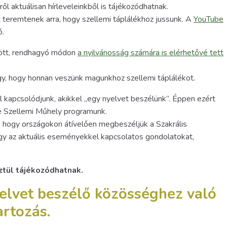
ől aktuálisan hírleveleinkből is tájékozódhatnak.
teremtenek arra, hogy szellemi táplálékhoz jussunk. A
YouTube
ó.
tött, rendhagyó módon
a nyilvánosság számára is elérhetővé tett
y, hogy honnan veszünk magunkhoz szellemi táplálékot.
l kapcsolódjunk, akikkel „egy nyelvet beszélünk”. Éppen ezért
ne Szellemi Műhely programunk.
a, hogy országokon átívelően megbeszéljük a Szakrális
agy az aktuális eseményekkel kapcsolatos gondolatokat,
ztül tájékozódhatnak.
yelvet beszélő közösséghez való
artozás.