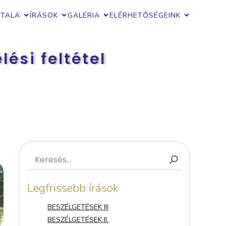
ZTALA
ÍRÁSOK
GALÉRIA
ELÉRHETŐSÉGEINK
ési feltétel
Legfrissebb írások
BESZÉLGETÉSEK III
BESZÉLGETÉSEK II.