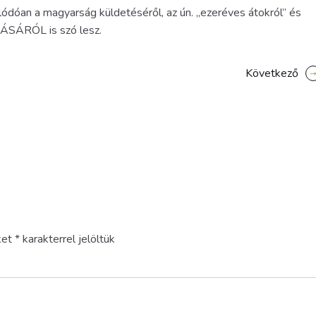
dóan a magyarság küldetéséről, az ún. „ezeréves átokról” és
SÁRÓL is szó lesz.
Következő
ket
*
karakterrel jelöltük