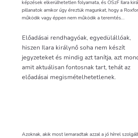
képzések elkerülhetetlen folyamata, és ÖSzF Ilara kir
pillanatok amikor úgy éreztük magunkat, hogy a Roxfor
működik vagy éppen nem működik a teremtés…
Előadásai rendhagyóak, egyedülállóak,
hiszen Ilara királynő soha nem készít
jegyzeteket és mindig azt tanítja, azt mond
amit aktuálisan fontosnak tart, tehát az
előadásai megismételhetetlenek.
Azoknak, akik most lemaradtak azzal a jó hírrel szolgá