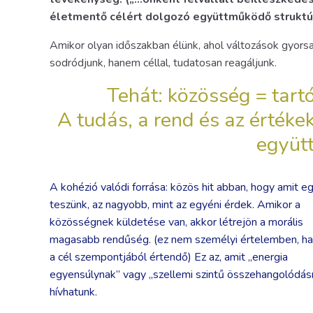
életmentő célért dolgozó együttműködő struktú
Amikor olyan időszakban élünk, ahol változások gyorsa
sodródjunk, hanem céllal, tudatosan reagáljunk.
Tehát: közösség = tart
A tudás, a rend és az érték
együtt
A kohézió valódi forrása: közös hit abban, hogy amit e
teszünk, az nagyobb, mint az egyéni érdek. Amikor a
közösségnek küldetése van, akkor létrejön a morális
magasabb rendűség. (ez nem személyi értelemben, h
a cél szempontjából értendő) Ez az, amit „energia
egyensúlynak” vagy „szellemi szintű összehangolódás
hívhatunk.