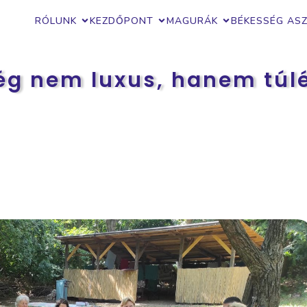
RÓLUNK
KEZDŐPONT
MAGURÁK
BÉKESSÉG AS
ég nem luxus, hanem túlél