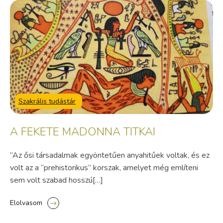
Szakrális tudástár
A FEKETE MADONNA TITKAI
“Az ősi társadalmak egyöntetűen anyahitűek voltak, és ez
volt az a “prehistorikus” korszak, amelyet még említeni
sem volt szabad hosszú[…]
Elolvasom