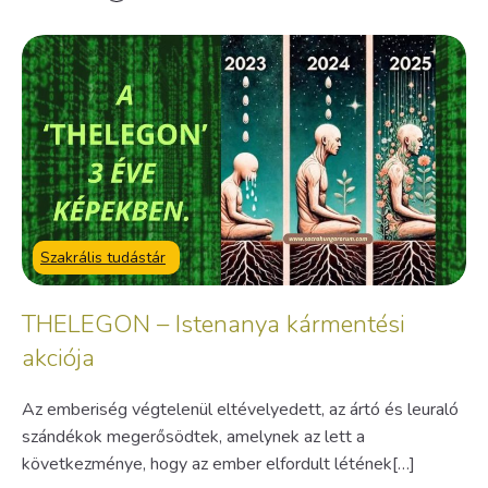
Szakrális tudástár
THELEGON – Istenanya kármentési
akciója
Az emberiség végtelenül eltévelyedett, az ártó és leuraló
szándékok megerősödtek, amelynek az lett a
következménye, hogy az ember elfordult létének[…]