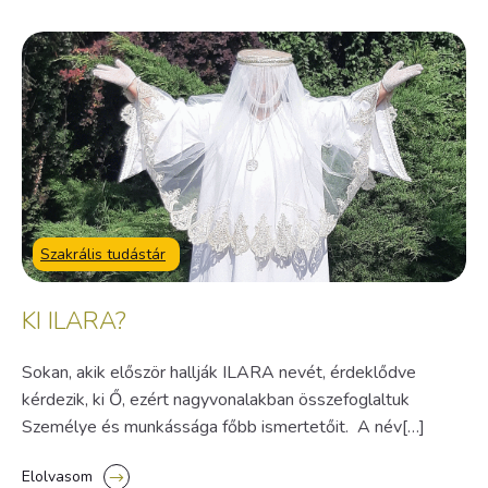
Szakrális tudástár
KI ILARA?
Sokan, akik először hallják ILARA nevét, érdeklődve
kérdezik, ki Ő, ezért nagyvonalakban összefoglaltuk
Személye és munkássága főbb ismertetőit. A név[…]
Elolvasom