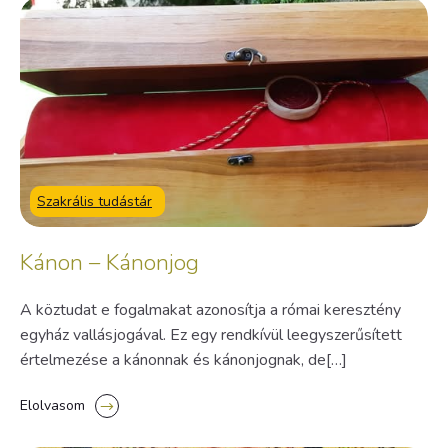
Szakrális tudástár
Kánon – Kánonjog
A köztudat e fogalmakat azonosítja a római keresztény
egyház vallásjogával. Ez egy rendkívül leegyszerűsített
értelmezése a kánonnak és kánonjognak, de[…]
Elolvasom