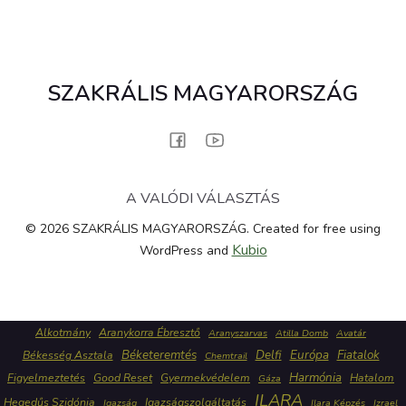
SZAKRÁLIS MAGYARORSZÁG
A VALÓDI VÁLASZTÁS
© 2026 SZAKRÁLIS MAGYARORSZÁG. Created for free using
Kubio
WordPress and
Alkotmány
Aranykorra Ébresztő
Aranyszarvas
Atilla Domb
Avatár
Béketeremtés
Delfi
Európa
Fiatalok
Békesség Asztala
Chemtrail
Harmónia
Figyelmeztetés
Good Reset
Gyermekvédelem
Hatalom
Gáza
ILARA
Hegedűs Szidónia
Igazságszolgáltatás
Igazság
Ilara Képzés
Izrael