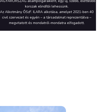
AGYARORSZÁG állampolgáraiként, egy új, szebb, élettelibb
korszak elindítói lehessünk.
Az Alkotmány ŐSzF. ILARA alkotása, amelyet 2021-ben 40
civil szervezet és egyén – a társadalmat reprezentálva –
megvitatott és mondatról-mondatra elfogadott.