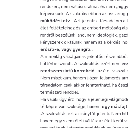
rendszert, nem vallási uralmat és nem „higgy
képviselünk. A szakrális ebben az összefü
működési elv
. . Azt jelenti: a társadalom 
élet feltételeihez és az emberi méltóság ala
rendről beszélünk, ahol nem ideológiák, gaz
kényszerek diktálnak, hanem az a kérdés, h
erősíti-e, vagy gyengíti
. .
A mai világ válságainak jelentős része abbó
háttérbe szorult. A szakralitás ezért nem v
rendszerszintű korrekció
: az élet vissza
Nem misztikum, hanem jjózan felismerés arró
társadalom csak akkor fenntartható, ha öss
természeti renddel.
Ha valaki úgy érzi, hogy a jelenlegi világmo
térképre van szüksége, hanem
egy másfajt
.A szakralitás ezt az iránytűt jelenti. Nem hi
hanem egy szemléleti váltás: az élet kerül v
manipulációk, látszatmegoldások és üres nar