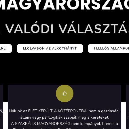
MAGYARORSZÁ
 VALÓDI VÁLASZTÁ
LRE
EL
OLVASOM AZ ALKOTMÁNYT
FELELŐS ÁLLAMP
ő,
Nálunk az ÉLET KERÜLT A KÖZÉPPONTBA, nem a gazdasági,
S
állami vagy pártlogikák szabják meg a kereteket.
a
A SZAKRÁLIS MAGYARORSZÁG nem kampányol, hanem a