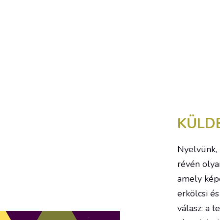
KÜLD
Nyelvünk, 
révén olya
amely képes
erkölcsi és
válasz: a 