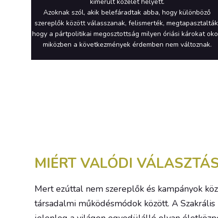
kimerült közélet helyett.
Azoknak szól, akik belefáradtak abba, hogy különböző
szereplők között válasszanak, felismerték, megtapasztalták
hogy a pártpolitikai megosztottság milyen óriási károkat oko
miközben a következmények érdemben nem változnak.
MIÉRT VALÓDI VÁLASZTÁ
Mert ezúttal nem szereplők és kampányok köz
társadalmi működésmódok között. A Szakrális