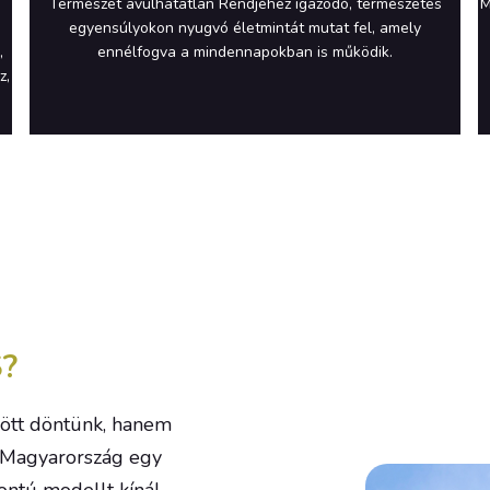
Természet avulhatatlan Rendjéhez igazodó, természetes
M
egyensúlyokon nyugvó életmintát mutat fel, amely
,
ennélfogva a mindennapokban is működik.
z,
S?
ött döntünk, hanem
 Magyarország egy