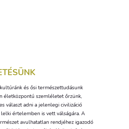
ETÉSÜNK
kultúránk és ősi természettudásunk
n életközpontú szemléletet őrzünk,
 választ adni a jelenlegi civilizáció
 lelki értelemben is vett válságára. A
természet avulhatatlan rendjéhez igazodó