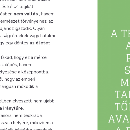
 és kész” logikát
ggésben
nem vallás
, hanem
a természet törvényeihez, az
pjaihoz igazodik. Olyan
dasági érdekek vagy hatalmi
ogy egy döntés
az életet
l fakad, hogy ez a mérce
isszalépés, hanem
helyezése a középpontba.
l, hogy az emberi
zhangban működik a
dellben elveszett, nem újabb
a iránytűre
.
ttanóra, nem teokrácia,
issza a helyére, miközben a
ratívák háttérbe szorulnak.