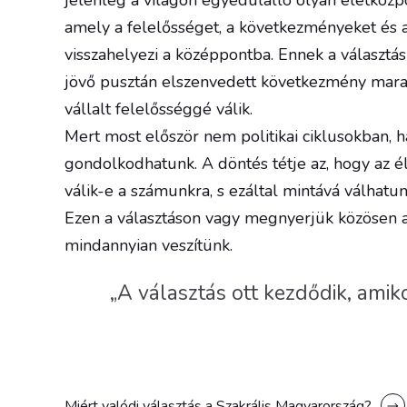
jelenleg a világon egyedülálló olyan életközp
amely a felelősséget, a következményeket és 
visszahelyezi a középpontba. Ennek a választásn
jövő pusztán elszenvedett következmény mara
vállalt felelősséggé válik.
Mert most először nem politikai ciklusokban,
gondolkodhatunk. A döntés tétje az, hogy az él
válik-e a számunkra, s ezáltal mintává válhatun
Ezen a választáson vagy megnyerjük közösen a
mindannyian veszítünk.
„A választás ott kezdődik, ami
Miért valódi választás a Szakrális Magyarország?