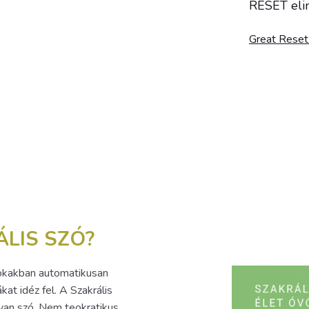
RESET elin
Great Reset
ÁLIS SZÓ?
 sokakban automatikusan
at idéz fel. A Szakrális
an szó. Nem teokratikus