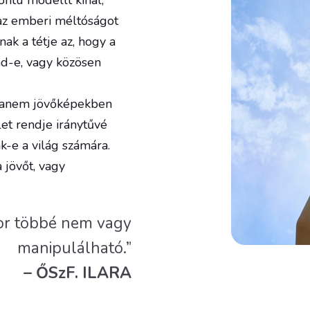
ontú modellt kínál,
az emberi méltóságot
ak a tétje az, hogy a
d-e, vagy közösen
 hanem jövőképekben
et rendje iránytűvé
k-e a világ számára.
 jövőt, vagy
kor többé nem vagy
manipulálható.”
– ŐSzF. ILARA