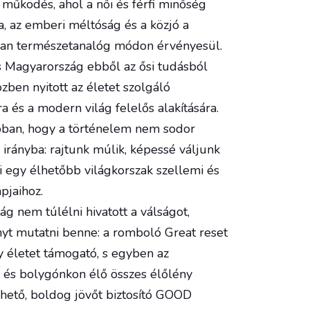
 működés, ahol a női és férfi minőség
, az emberi méltóság és a közjó a
ban természetanalóg módon érvényesül.
s Magyarország ebből az ősi tudásból
özben nyitott az életet szolgáló
a és a modern világ felelős alakítására.
bban, hogy a történelem nem sodor
 irányba: rajtunk múlik, képessé váljunk
i egy élhetőbb világkorszak szellemi és
pjaihoz.
g nem túlélni hivatott a válságot,
yt mutatni benne: a romboló Great reset
y életet támogató, s egyben az
és bolygónkon élő összes élőlény
hető, boldog jövőt biztosító GOOD