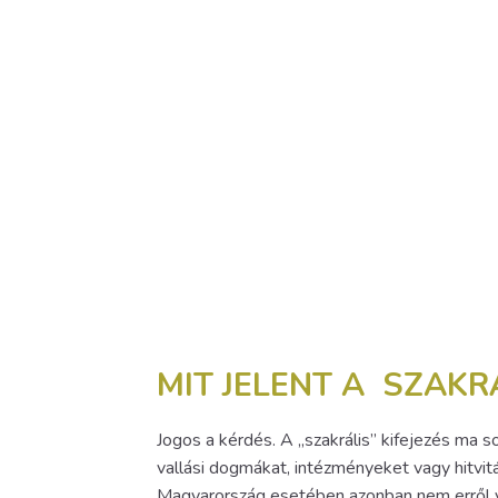
MIT JELENT A SZAKR
Jogos a kérdés. A „szakrális” kifejezés ma
vallási dogmákat, intézményeket vagy hitviták
Magyarország esetében azonban nem erről v