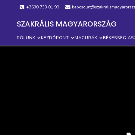
+3630 733 01 99
kapcsolat@szakralismagyarorsz
SZAKRÁLIS MAGYARORSZÁG
RÓLUNK
KEZDŐPONT
MAGURÁK
BÉKESSÉG AS