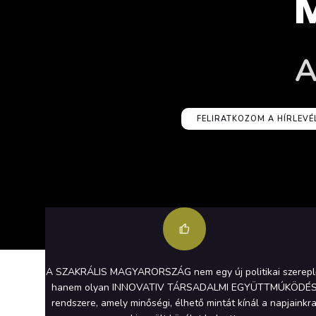
A
FELIRATKOZOM A HÍRLEVÉ
A SZAKRÁLIS MAGYARORSZÁG nem egy új politikai szerepl
hanem olyan INNOVATIV TÁRSADALMI EGYÜTTMÚKÖDÉ
rendszere, amely minőségi, élhető mintát kínál a napjainkr