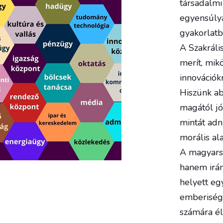
társadalmi
egyensúlya
gyakorlat
A Szakráli
merít, mik
innovációkr
Hiszünk a
magától jó
mintát adn
morális ala
A magyarsá
hanem irán
helyett eg
emberiség 
számára él